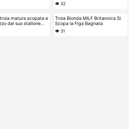
👁️ 32
troia matura scopata e
Troia Bionda MILF Britannica Si
zo dal suo stallone
Scopa la Figa Bagnata
👁️ 31