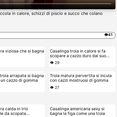
cola in calore, schizzi di piscio e succo che colano
👁️41
ra viziosa che si bagna
Casalinga troia in calore si fa
scopare a cazzo duro dal suo
stallone giovane
👁️ 29
troia arrapata si bagna
Troia matura pervertita si incula
n un cazzo di gomma
con cazzi mostruosi di gomma
👁️ 27
ra calda in trio
Casalinga americana sexy si
ale da scopata
bagna la figa come una troia