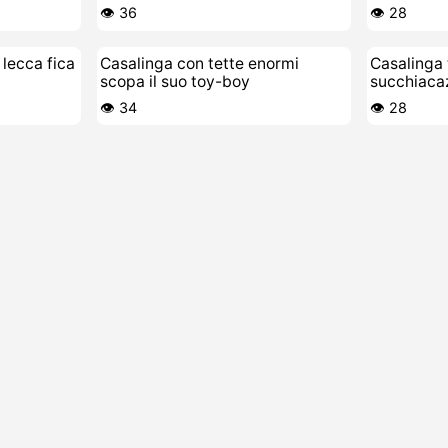
selvaggia
👁️ 36
👁️ 28
 lecca fica
Casalinga con tette enormi
Casalinga 
scopa il suo toy-boy
succhiacaz
giovane
👁️ 34
👁️ 28