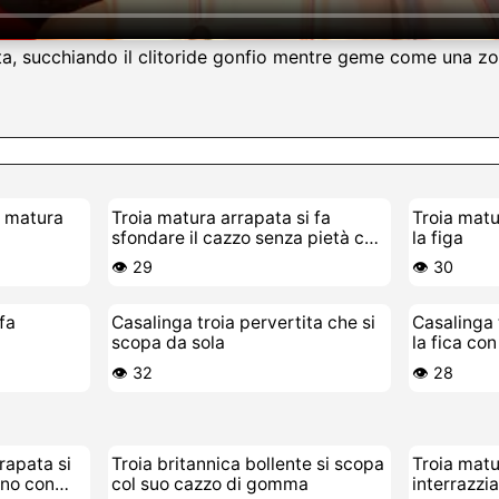
ta, succhiando il clitoride gonfio mentre geme come una zoc
a matura
Troia matura arrapata si fa
Troia matu
sfondare il cazzo senza pietà con
la figa
sborrata dentro
👁️ 29
👁️ 30
fa
Casalinga troia pervertita che si
Casalinga 
scopa da sola
la fica co
👁️ 32
👁️ 28
rapata si
Troia britannica bollente si scopa
Troia matu
ano con
col suo cazzo di gomma
interrazzi