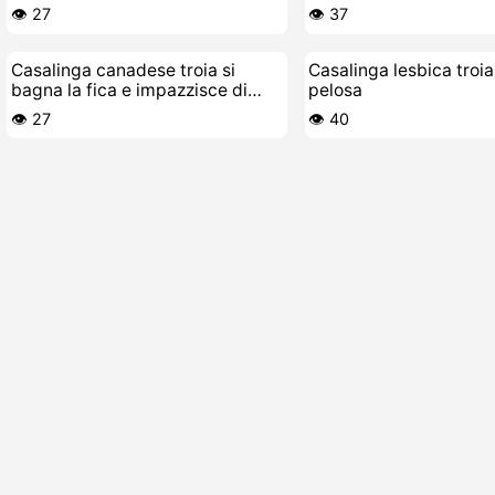
cazzi di gomma
👁️ 27
👁️ 37
Casalinga canadese troia si
Casalinga lesbica troia
bagna la fica e impazzisce di
pelosa
cazzo
👁️ 27
👁️ 40