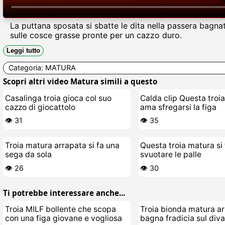
La puttana sposata si sbatte le dita nella passera bagna
sulle cosce grasse pronte per un cazzo duro.
Leggi tutto
Categoria:
MATURA
Scopri altri video Matura simili a questo
Casalinga troia gioca col suo
Calda clip Questa troi
cazzo di giocattolo
ama sfregarsi la figa
👁️ 31
👁️ 35
Troia matura arrapata si fa una
Questa troia matura si 
sega da sola
svuotare le palle
👁️ 26
👁️ 30
Ti potrebbe interessare anche...
Troia MILF bollente che scopa
Troia bionda matura ar
con una figa giovane e vogliosa
bagna fradicia sul div