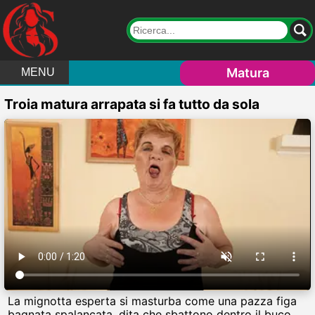
Matura
MENU
Troia matura arrapata si fa tutto da sola
La mignotta esperta si masturba come una pazza figa
bagnata spalancata, dita che sbattono dentro il buco