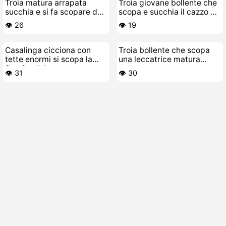
Troia matura arrapata
Troia giovane bollente che
succhia e si fa scopare da
scopa e succhia il cazzo a
un negro
un vecchio porco schifoso
👁️ 26
👁️ 19
Casalinga cicciona con
Troia bollente che scopa
tette enormi si scopa la
una leccatrice matura
figa fradicia
pelosa
👁️ 31
👁️ 30