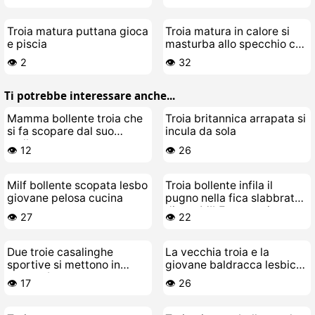
Troia matura puttana gioca
Troia matura in calore si
e piscia
masturba allo specchio con
il culo
👁️ 2
👁️ 32
Ti potrebbe interessare anche...
Mamma bollente troia che
Troia britannica arrapata si
si fa scopare dal suo
incula da sola
stallone
👁️ 12
👁️ 26
Milf bollente scopata lesbo
Troia bollente infila il
giovane pelosa cucina
pugno nella fica slabbrata
di una MILF pervertita
👁️ 27
👁️ 22
Due troie casalinghe
La vecchia troia e la
sportive si mettono in
giovane baldracca lesbica
modalità lesbo totale
si leccano la figa fino in
👁️ 17
👁️ 26
fondo