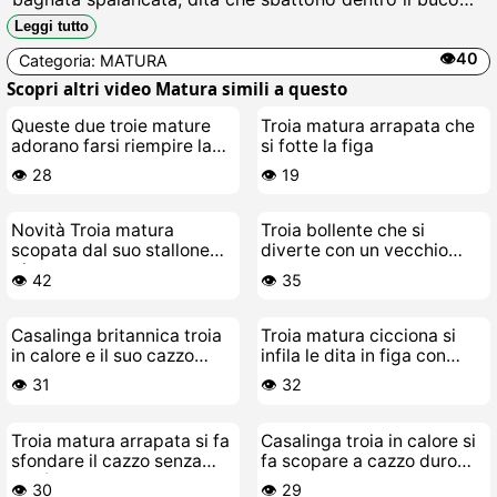
fradicio, tette enormi che rimbalzano mentre si incula
Leggi tutto
col cazzo finto urlando di godimento.
👁️40
Categoria:
MATURA
Scopri altri video Matura simili a questo
Queste due troie mature
Troia matura arrapata che
adorano farsi riempire la
si fotte la figa
figa di sborra
👁️ 28
👁️ 19
Novità Troia matura
Troia bollente che si
scopata dal suo stallone
diverte con un vecchio
giovane
porco
👁️ 42
👁️ 35
Casalinga britannica troia
Troia matura cicciona si
in calore e il suo cazzo
infila le dita in figa con
giocattolo preferito
parolacce da puttana
👁️ 31
👁️ 32
Troia matura arrapata si fa
Casalinga troia in calore si
sfondare il cazzo senza
fa scopare a cazzo duro
pietà con sborrata dentro
dal suo stallone giovane
👁️ 30
👁️ 29