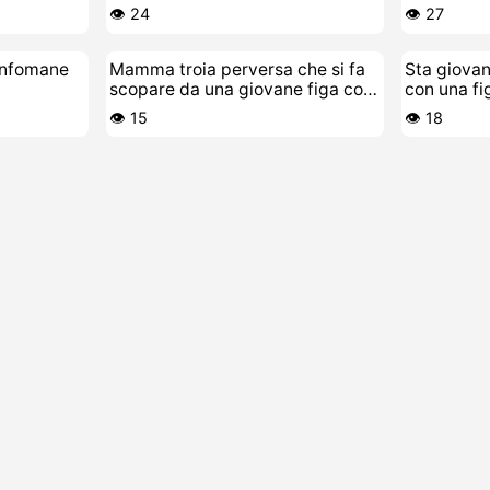
👁️ 24
👁️ 27
infomane
Mamma troia perversa che si fa
Sta giovan
scopare da una giovane figa con
con una fi
tette enormi
succhiose
👁️ 15
👁️ 18