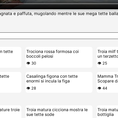
bagnata e paffuta, mugolando mentre le sue mega tette ballan
n tette
Trociona rossa formosa coi
Troia milf 
boccoli pelosi
un terzett
👁️ 30
👁️ 25
tette
Casalinga figona con tette
Mamma Tro
enormi si incula la figa
Scopare d
👁️ 28
👁️ 44
ture troie
Troia matura cicciona mostra le
Troia matu
sue tette sode
bottiglia