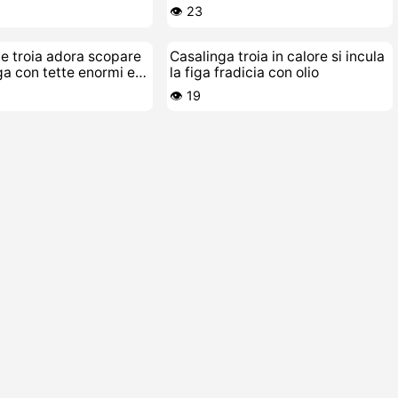
👁️ 23
e troia adora scopare
Casalinga troia in calore si incula
ga con tette enormi e
la figa fradicia con olio
👁️ 19