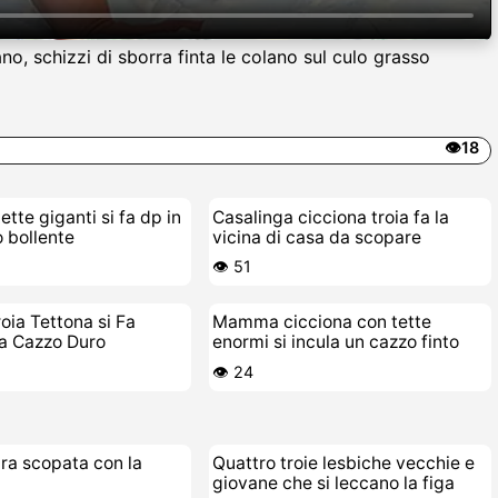
o, schizzi di sborra finta le colano sul culo grasso
👁️18
tette giganti si fa dp in
Casalinga cicciona troia fa la
o bollente
vicina di casa da scopare
👁️ 51
ia Tettona si Fa
Mamma cicciona con tette
a Cazzo Duro
enormi si incula un cazzo finto
👁️ 24
ra scopata con la
Quattro troie lesbiche vecchie e
giovane che si leccano la figa