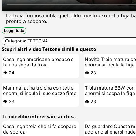
La troia formosa infila quel dildo mostruoso nella figa 
pronto a scopare.
Leggi tutto
Categoria:
TETTONA
Scopri altri video Tettona simili a questo
Casalinga americana procace si
Novità Troia matura co
fa una sega da troia
enormi si incula la figa
👁️ 24
👁️ 28
Mamma latina troiona con tette
Troia matura BBW con 
enormi si incula il suo cazzo finto
enormi si scopa la figa
👁️ 23
👁️ 26
Ti potrebbe interessare anche...
Casalinga troia che si fa scopare
Da guardare Queste ma
da sporca
adorano allenarsi nude