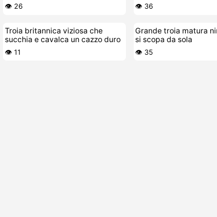
👁️ 26
👁️ 36
Troia britannica viziosa che
Grande troia matura n
succhia e cavalca un cazzo duro
si scopa da sola
👁️ 11
👁️ 35