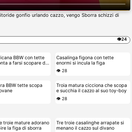
litoride gonfio urlando cazzo, vengo Sborra schizzi di
👁️24
ricana BBW con tette
Casalinga figona con tette
nta a farsi scopare da
enormi si incula la figa
👁️ 28
ura BBW tette scopa
Troia matura cicciona che scopa
iovane
e succhia il cazzo al suo toy-boy
👁️ 28
e troie mature adorano
Tre troie casalinghe arrapate si
ire la figa di sborra
menano il cazzo sul divano