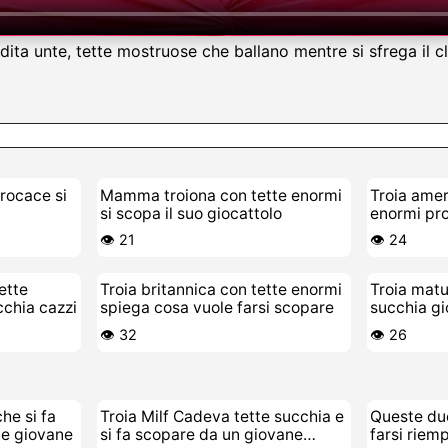
dita unte, tette mostruose che ballano mentre si sfrega il c
rocace si
Mamma troiona con tette enormi
Troia ame
si scopa il suo giocattolo
enormi pro
perversa
👁️ 21
👁️ 24
ette
Troia britannica con tette enormi
Troia mat
cchia cazzi
spiega cosa vuole farsi scopare
succhia g
👁️ 32
👁️ 26
he si fa
Troia Milf Cadeva tette succhia e
Queste du
ne giovane
si fa scopare da un giovane
farsi riemp