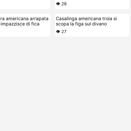
👁️ 28
ura americana arrapata
Casalinga americana troia si
 impazzisce di fica
scopa la figa sul divano
👁️ 27