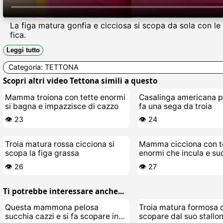
La figa matura gonfia e cicciosa si scopa da sola con le 
fica.
Leggi tutto
Categoria:
TETTONA
Scopri altri video Tettona simili a questo
Mamma troiona con tette enormi
Casalinga americana p
si bagna e impazzisce di cazzo
fa una sega da troia
👁️ 23
👁️ 24
Troia matura rossa cicciona si
Mamma cicciona con t
scopa la figa grassa
enormi che incula e su
👁️ 26
👁️ 27
Ti potrebbe interessare anche...
Questa mammona pelosa
Troia matura formosa c
succhia cazzi e si fa scopare in
scopare dal suo stallo