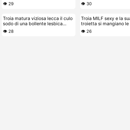
stile POV
👁️ 29
👁️ 30
Troia matura viziosa lecca il culo
Troia MILF sexy e la s
sodo di una bollente lesbica
troietta si mangiano le
giovane
👁️ 28
👁️ 26