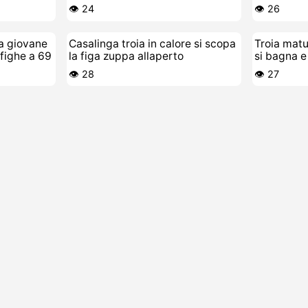
cazzaro
👁️ 24
👁️ 26
ua giovane
Casalinga troia in calore si scopa
Troia mat
 fighe a 69
la figa zuppa allaperto
si bagna e
👁️ 28
👁️ 27