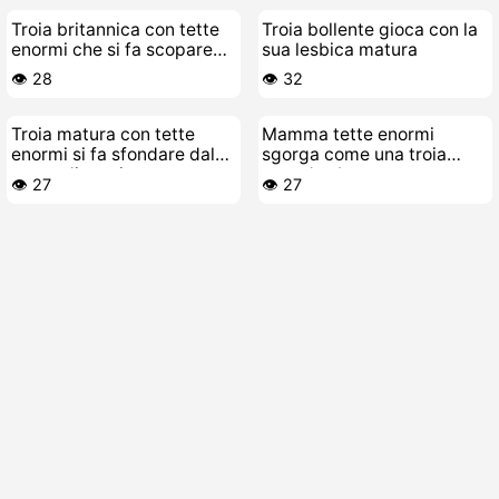
Troia britannica con tette
Troia bollente gioca con la
enormi che si fa scopare
sua lesbica matura
dal vicino
👁️ 28
👁️ 32
Troia matura con tette
Mamma tette enormi
enormi si fa sfondare dal
sgorga come una troia
cazzo di un giovane
quando sborra
👁️ 27
👁️ 27
stallone