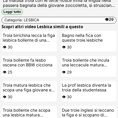
La matusa troia con le tette flosce infila la lingua nella
passera bagnata della giovane zoccoletta, si strusciano
culi sudati, si succhiano i capezzoli duri e si scopano
Leggi tutto
con dita unte fino a schizzareare piscio e schizzi di fica
👁️29
Categoria:
LESBICA
bollente.
Scopri altri video Lesbica simili a questo
Troia birichina lecca la figa
Bagno nella fica con
lesbica bollente di una
queste troie lesbiche
matura arrapata
👁️ 30
👁️ 30
Troia bollente fa lesbo
Troia bollente che incula
oscena con BBW cicciona
una leccacule matura
lesbica
👁️ 25
👁️ 29
Troia matura lesbica che
La prof lesbica diventa la
scopa una figa giovane e
troia della studentessa
bollente
👁️ 30
👁️ 30
Troia bollente che scopa
Due troie inglesi si leccano
una lesbica matura
la figa e si scopano di