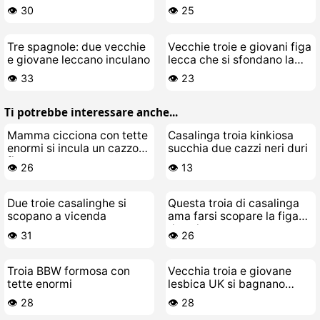
arrapata
brutto in vacanza
👁️ 30
👁️ 25
Tre spagnole: due vecchie
Vecchie troie e giovani figa
e giovane leccano inculano
lecca che si sfondano la
figa con un doppio cazzo
👁️ 33
👁️ 23
Ti potrebbe interessare anche...
Mamma cicciona con tette
Casalinga troia kinkiosa
enormi si incula un cazzo
succhia due cazzi neri duri
finto
👁️ 26
👁️ 13
Due troie casalinghe si
Questa troia di casalinga
scopano a vicenda
ama farsi scopare la figa
da sola
👁️ 31
👁️ 26
Troia BBW formosa con
Vecchia troia e giovane
tette enormi
lesbica UK si bagnano
come puttane
👁️ 28
👁️ 28