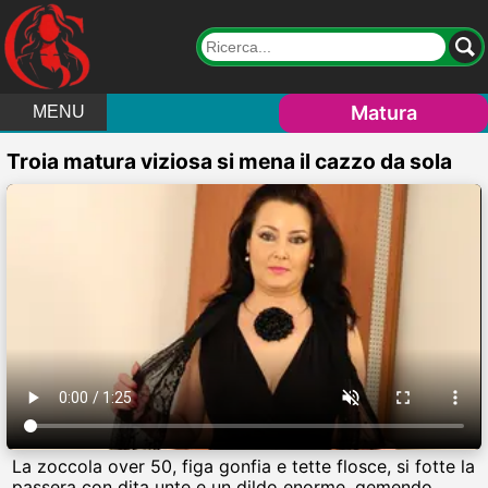
Matura
MENU
Troia matura viziosa si mena il cazzo da sola
La zoccola over 50, figa gonfia e tette flosce, si fotte la
passera con dita unte e un dildo enorme, gemendo