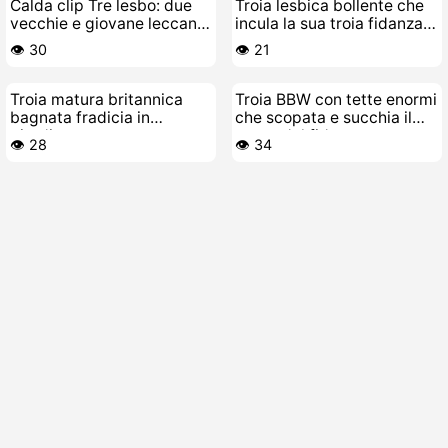
Calda clip Tre lesbo: due
Troia lesbica bollente che
vecchie e giovane leccano
incula la sua troia fidanzata
scopano
anagraficamente scopata
👁️ 30
👁️ 21
Troia matura britannica
Troia BBW con tette enormi
bagnata fradicia in
che scopata e succhia il
giardino
cazzo del fidanzato
👁️ 28
👁️ 34