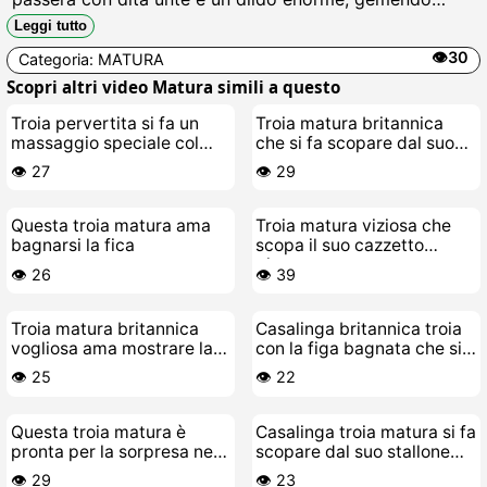
come una puttana in calore, succhiando il clitoride
Leggi tutto
gonfio fino a schizzare sborra finta ovunque, sola e
👁️30
Categoria:
MATURA
arrapata da morire.
Scopri altri video Matura simili a questo
Troia pervertita si fa un
Troia matura britannica
massaggio speciale col
che si fa scopare dal suo
cazzo
toy-boy
👁️ 27
👁️ 29
Questa troia matura ama
Troia matura viziosa che
bagnarsi la fica
scopa il suo cazzetto
giovane
👁️ 26
👁️ 39
Troia matura britannica
Casalinga britannica troia
vogliosa ama mostrare la
con la figa bagnata che si
sua figa fradicia a te
stuzzica il buco
👁️ 25
👁️ 22
Questa troia matura è
Casalinga troia matura si fa
pronta per la sorpresa nera
scopare dal suo stallone
nel suo culo
giovane
👁️ 29
👁️ 23