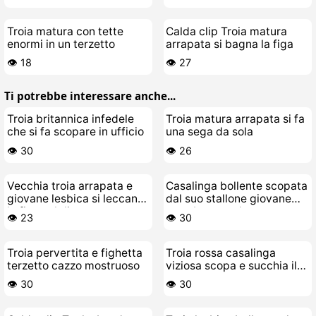
Troia matura con tette
Calda clip Troia matura
enormi in un terzetto
arrapata si bagna la figa
👁️ 18
👁️ 27
Ti potrebbe interessare anche...
Troia britannica infedele
Troia matura arrapata si fa
che si fa scopare in ufficio
una sega da sola
👁️ 30
👁️ 26
Vecchia troia arrapata e
Casalinga bollente scopata
giovane lesbica si leccano
dal suo stallone giovane
la figa sul divano
con sborrata dentro
👁️ 23
👁️ 30
Troia pervertita e fighetta
Troia rossa casalinga
terzetto cazzo mostruoso
viziosa scopa e succhia il
cazzo del suo stallone
👁️ 30
👁️ 30
giovane