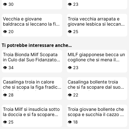
pelosa
👁️ 30
👁️ 23
Vecchia e giovane
Troia vecchia arrapata e
baldracca si leccano la figa
giovane lesbica si leccano
e si fanno scopare con la
la figa e scopano senza
👁️ 20
👁️ 25
lingua
freni
Ti potrebbe interessare anche...
Troia Bionda Milf Scopata
MILF giapponese becca un
in Culo dal Suo Fidanzato
coglione che si mena il
Nero
cazzo
👁️ 34
👁️ 23
Casalinga troia in calore
Casalinga bollente troia
che si scopa la figa fradicia
che si fa scopare dal suo
in primissimo piano
stallone giovane
👁️ 28
👁️ 22
Troia Milf si insudicia sotto
Troia giovane bollente che
la doccia e si fa scopare
scopa e succhia il cazzo a
dal suo cazzo gigante
un vecchio porco schifoso
👁️ 25
👁️ 18