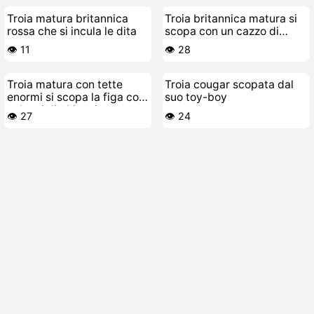
Troia matura britannica
Troia britannica matura si
rossa che si incula le dita
scopa con un cazzo di
gomma
👁️ 11
👁️ 28
Troia matura con tette
Troia cougar scopata dal
enormi si scopa la figa coi
suo toy-boy
cubetti di ghiaccio
👁️ 27
👁️ 24