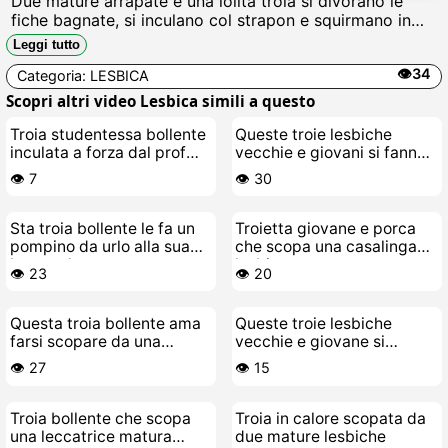
Due mature arrapate e una lolita troia si divorano le
fiche bagnate, si inculano col strapon e squirmano in
unorgia lesbo zozza, succhiando tette e culi fino
Leggi tutto
allorgasmo multiplo.
👁️34
Categoria:
LESBICA
Scopri altri video Lesbica simili a questo
Troia studentessa bollente
Queste troie lesbiche
inculata a forza dal prof
vecchie e giovani si fanno il
maturo
cazzo bagnate
👁️ 7
👁️ 30
Sta troia bollente le fa un
Troietta giovane e porca
pompino da urlo alla sua
che scopa una casalinga
leccacule matura
lesbica arrapata
👁️ 23
👁️ 20
Questa troia bollente ama
Queste troie lesbiche
farsi scopare da una
vecchie e giovane si
leccacche mature e porca
inculano a morte con lo
👁️ 27
👁️ 15
strapon
Troia bollente che scopa
Troia in calore scopata da
una leccatrice matura
due mature lesbiche