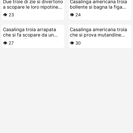
Due troie di zie si divertono
Casalinga americana troia
a scopare le loro nipotine
bollente si bagna la figa
lesbocuriosone
fradicia
👁️ 23
👁️ 24
Casalinga troia arrapata
Casalinga americana troia
che si fa scopare da un
che si prova mutandine
amante più giovane
nuove da scopare
👁️ 27
👁️ 30