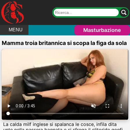
Masturbazione
MENU
Mamma troia britannica si scopa la figa da sola
La calda milf inglese si spalanca le cosce, infila dita
unte nella passera bagnata e si sfrega il clitoride gonfio