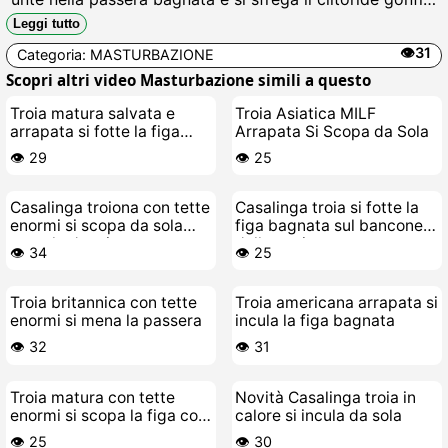
gemendo come una puttana in calore, succhiando il suo
Leggi tutto
stesso nettare mentre si incula con un dildo enorme
👁️31
Categoria:
MASTURBAZIONE
fino a schizzareare.
Scopri altri video Masturbazione simili a questo
Troia matura salvata e
Troia Asiatica MILF
arrapata si fotte la figa
Arrapata Si Scopa da Sola
bagnata
👁️ 29
👁️ 25
Casalinga troiona con tette
Casalinga troia si fotte la
enormi si scopa da sola
figa bagnata sul bancone
sotto la doccia
della cucina
👁️ 34
👁️ 25
Troia britannica con tette
Troia americana arrapata si
enormi si mena la passera
incula la figa bagnata
👁️ 32
👁️ 31
Troia matura con tette
Novità Casalinga troia in
enormi si scopa la figa coi
calore si incula da sola
cubetti di ghiaccio
👁️ 25
👁️ 30