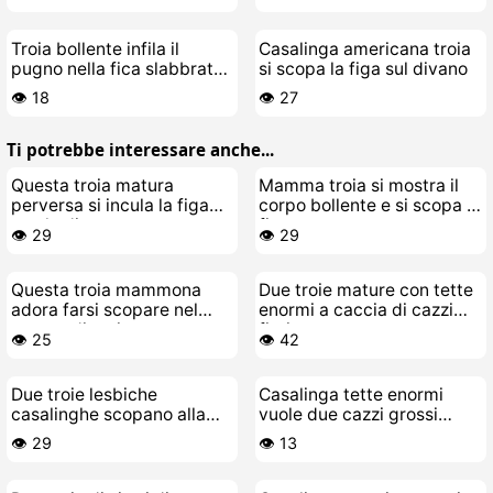
Troia bollente infila il
Casalinga americana troia
pugno nella fica slabbrata
si scopa la figa sul divano
di una MILF pervertita
👁️ 18
👁️ 27
Ti potrebbe interessare anche...
Questa troia matura
Mamma troia si mostra il
perversa si incula la figa
corpo bollente e si scopa la
con le dita
figa
👁️ 29
👁️ 29
Questa troia mammona
Due troie mature con tette
adora farsi scopare nel
enormi a caccia di cazzi
campo di mais
finti
👁️ 25
👁️ 42
Due troie lesbiche
Casalinga tette enormi
casalinghe scopano alla
vuole due cazzi grossi
grande
crepapelle
👁️ 29
👁️ 13