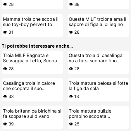
vicino
👁️ 28
👁️ 38
Mamma troia che scopa il
Questa MILF troiona ama il
suo toy-boy pervertito
sapore di figa al ciliegino
👁️ 31
👁️ 28
Ti potrebbe interessare anche...
Troia MILF Bagnata e
Questa troia di casalinga
Selvaggia a Letto, Scopata
va a farsi scopare fino
come una Cagna
allorgasmo
👁️ 28
👁️ 28
Casalinga troia in calore
Troia matura pelosa si fotte
che scopata il suo
la figa da sola
giocattolo figo
👁️ 33
👁️ 13
Troia britannica birichina si
Troia matura pulizie
fa scopare sul divano
pompino scopata
mostruosa
👁️ 39
👁️ 25