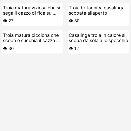
Troia matura viziosa che si
Troia britannica casalinga
sega il cazzo di fica sul
scopata allaperto
letto
👁️ 27
👁️ 30
Troia matura cicciona che
Casalinga troia in calore si
scopa e succhia il cazzo al
scopa da sola allo specchio
suo toy-boy
👁️ 30
👁️ 12