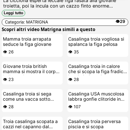
La cicciona esperta leccale figa rasata alla giovane
troietta, poi la incula con un cazzo finto enorme
facendola urlare di piacere, sborra sul culo paffuto
Leggi tutto
mentre si baciano sporche di fica.
👁️29
Categoria:
MATRIGNA
Scopri altri video Matrigna simili a questo
Mamma troia arrapata
Casalinga troia vogliosa si
seduce la figa giovane
spalanca la figa pelosa
👁️ 26
👁️ 35
Giovane troia british
Casalinga troia in calore
mamma si mostra il corpo
che si scopa la figa fradicia
bollente da scopare
in primissimo piano
👁️ 23
👁️ 28
Casalinga troia si sega
Casalinga USA muscolosa
come una vacca sotto
labbra gonfie clitoride in
lalbero di Natale
faccia
👁️ 28
👁️ 107
Troia casalinga scopata a
Casalinga troia perversa
cazzi nel capanno dal
piscia e si scopa