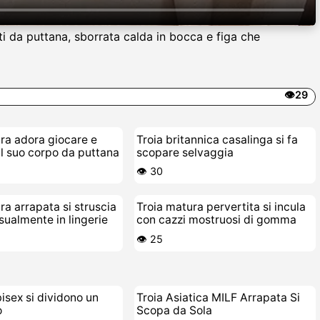
iti da puttana, sborrata calda in bocca e figa che
👁️29
ra adora giocare e
Troia britannica casalinga si fa
il suo corpo da puttana
scopare selvaggia
👁️ 30
ra arrapata si struscia
Troia matura pervertita si incula
nsualmente in lingerie
con cazzi mostruosi di gomma
👁️ 25
bisex si dividono un
Troia Asiatica MILF Arrapata Si
o
Scopa da Sola