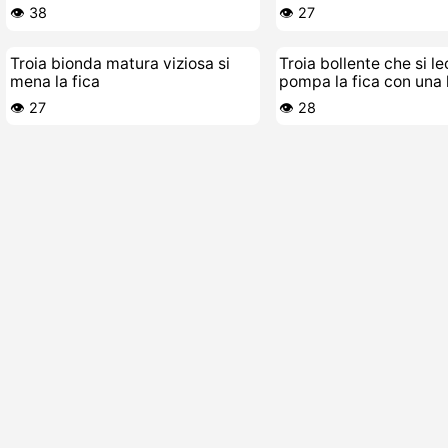
POV ravvicinato
👁️ 38
👁️ 27
Troia bionda matura viziosa si
Troia bollente che si l
mena la fica
pompa la fica con una 
cicciona e vecchietta
👁️ 27
👁️ 28