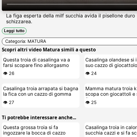
La figa esperta della milf succhia avida il pisellone duro
schizzarea.
Leggi tutto
Categoria:
MATURA
Scopri altri video Matura simili a questo
Questa troia di casalinga va a
Casalinga olandese si i
farsi scopare fino allorgasmo
suo cazzo di giocattol
👁️ 26
👁️ 24
Casalinga troia arrapata si bagna
Mamma matura troia ki
la fica con un cazzo di gomma
scopa con giocattoli e s
figa
👁️ 27
👁️ 25
Ti potrebbe interessare anche...
Questa grossa troia si fa
Casalinga troia in calo
ingozzare la bocca di cazzo
succhia cazzi e si fa s