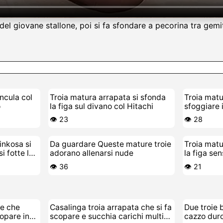
 del giovane stallone, poi si fa sfondare a pecorina tra gem
ncula col
Troia matura arrapata si sfonda
Troia matu
o
la figa sul divano col Hitachi
sfoggiare 
👁️ 23
👁️ 28
nkosa si
Da guardare Queste mature troie
Troia matu
i fotte la
adorano allenarsi nude
la figa se
👁️ 36
👁️ 21
re che
Casalinga troia arrapata che si fa
Due troie 
copare in
scopare e succhia carichi multipli
cazzo dur