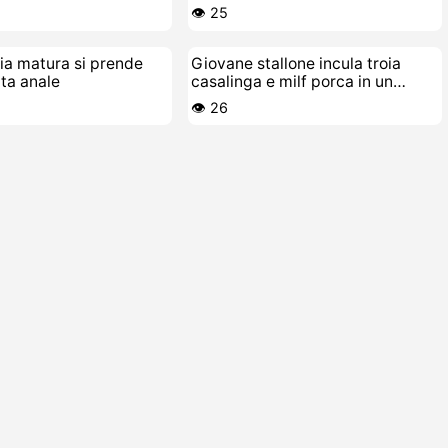
👁️ 25
ia matura si prende
Giovane stallone incula troia
ta anale
casalinga e milf porca in un
terzetto bollente
👁️ 26