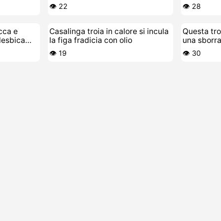
di sborra
👁️ 22
👁️ 28
ecca e
Casalinga troia in calore si incula
Questa tro
lesbica
la figa fradicia con olio
una sborra
👁️ 19
👁️ 30