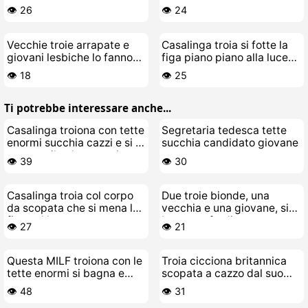
finti
suo stallone giovane
👁️ 26
👁️ 24
Vecchie troie arrapate e
Casalinga troia si fotte la
giovani lesbiche lo fanno
figa piano piano alla luce
alla grande
delle candele
👁️ 18
👁️ 25
Ti potrebbe interessare anche...
Casalinga troiona con tette
Segretaria tedesca tette
enormi succhia cazzi e si fa
succhia candidato giovane
scopare il culo a pezzi
👁️ 39
👁️ 30
Casalinga troia col corpo
Due troie bionde, una
da scopata che si mena la
vecchia e una giovane, si
figa sul letto
bagnano fradice
👁️ 27
👁️ 21
Questa MILF troiona con le
Troia cicciona britannica
tette enormi si bagna e
scopata a cazzo dal suo
impazzisce di cazzo
amante
👁️ 48
👁️ 31