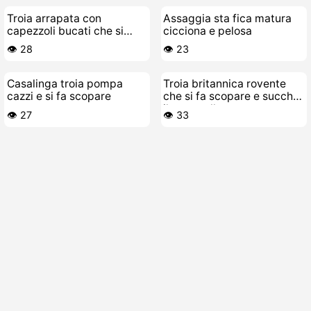
Troia arrapata con
Assaggia sta fica matura
capezzoli bucati che si
cicciona e pelosa
struscia a letto
👁️ 28
👁️ 23
Casalinga troia pompa
Troia britannica rovente
cazzi e si fa scopare
che si fa scopare e succhia
il cazzo allamante
👁️ 27
👁️ 33