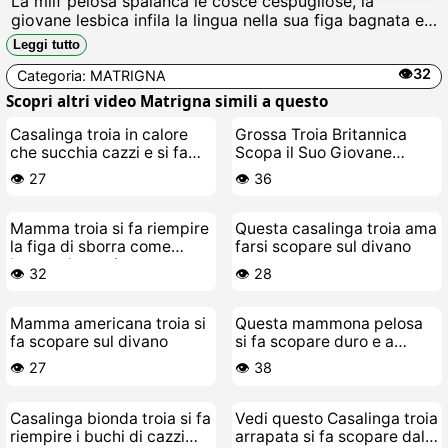
La milf pelosa spalanca le cosce cespugliose, la
giovane lesbica infila la lingua nella sua figa bagnata e
pelosa, succhia il clitoride gonfio mentre si strofinano le
Leggi tutto
tette enormi, scopandosi con dita unte di umori fino
👁️32
Categoria:
MATRIGNA
allorgasmo urlato.
Scopri altri video Matrigna simili a questo
Casalinga troia in calore
Grossa Troia Britannica
che succhia cazzi e si fa
Scopa il Suo Giovane
scopare in POV ravvicinato
Stallone
👁️ 27
👁️ 36
Mamma troia si fa riempire
Questa casalinga troia ama
la figa di sborra come
farsi scopare sul divano
brama da morire
👁️ 32
👁️ 28
Mamma americana troia si
Questa mammona pelosa
fa scopare sul divano
si fa scopare duro e a
lungo
👁️ 27
👁️ 38
Casalinga bionda troia si fa
Vedi questo Casalinga troia
riempire i buchi di cazzi
arrapata si fa scopare dal