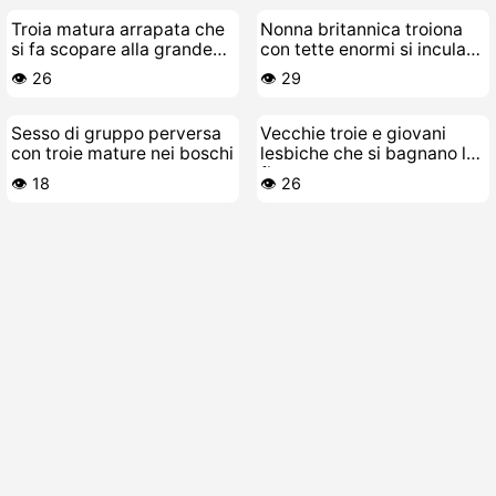
Troia matura arrapata che
Nonna britannica troiona
si fa scopare alla grande
con tette enormi si incula
dal suo stallone giovane
da sola
👁️ 26
👁️ 29
Sesso di gruppo perversa
Vecchie troie e giovani
con troie mature nei boschi
lesbiche che si bagnano la
figa
👁️ 18
👁️ 26