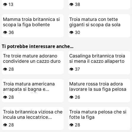
👁️ 13
👁️ 38
Mamma troia britannica si
Troia matura con tette
scopa la figa bollente
giganti si scopa da sola
👁️ 36
👁️ 30
Ti potrebbe interessare anche...
Tre troie mature adorano
Casalinga britannica troia
condividere un cazzo duro
si mena il cazzo allaperto
👁️ 28
👁️ 37
Troia matura americana
Mature rossa troia adora
arrapata si bagna e
lavorare la sua figa pelosa
impazzisce di fica
👁️ 28
👁️ 26
Troia britannica viziosa che
Troia matura pelosa che si
incula una leccatrice
fotte la figa
matura arrapata
👁️ 28
👁️ 28