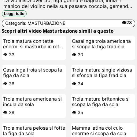
La violinista over 50, figa gonfia e bagnata, infila il
manico del violino nella sua passera zoccola, gemendo
mentre si scopa forte, succhiando cazzo e schizzandoti
Leggi tutto
in faccia il suo schizzare bollente.
👁️28
Categoria:
MASTURBAZIONE
Scopri altri video Masturbazione simili a questo
Troia matura con tette
Casalinga troia americana
enormi si masturba in rete
si scopa la figa fradicia
a calze
👁️ 23
👁️ 30
Casalinga troia si scopa la
Troia matura single viziosa
figa da sola
si sfonda la figa fradicia
👁️ 26
👁️ 34
Troia matura americana si
Troia matura britannica si
incula da sola
scopa la figa da sola
👁️ 28
👁️ 35
Troia matura pelosa si fotte
Mamma latina col culo
la figa da sola
enorme si scopa da sola