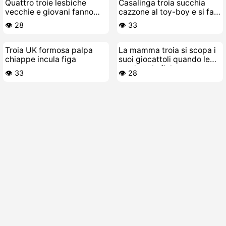
Quattro troie lesbiche
Casalinga troia succhia
vecchie e giovani fanno
cazzone al toy-boy e si fa
unorgia lurida
sfondare la figa
👁️ 28
👁️ 33
Troia UK formosa palpa
La mamma troia si scopa i
chiappe incula figa
suoi giocattoli quando le
prudono le fiche
👁️ 33
👁️ 28