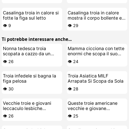
Casalinga troia in calore si
Casalinga troia in calore
fotte la figa sul letto
mostra il corpo bollente e
si incula la figa
👁️ 9
👁️ 29
Ti potrebbe interessare anche...
Nonna tedesca troia
Mamma cicciona con tette
scopata a cazzo da un
enormi che scopa il suo
stallone muscoloso
toy-boy
👁️ 26
👁️ 24
Troia infedele si bagna la
Troia Asiatica MILF
figa pelosa
Arrapata Si Scopa da Sola
👁️ 30
👁️ 28
Vecchie troie e giovani
Queste troie americane
leccaculo lesbiche
vecchie e giovane
scopano senza freni e poi
lesbicone che si scopano in
👁️ 26
👁️ 25
pure di più
letto