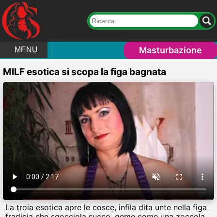
Masturbazione
MENU
MILF esotica si scopa la figa bagnata
La troia esotica apre le cosce, infila dita unte nella figa
fradicia che sgocciola succo, geme come una zoccola