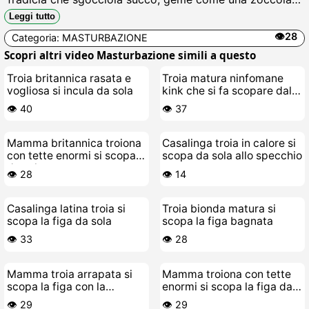
mentre si incula il clitoride gonfio, scopando se stessa
Leggi tutto
fino al cazzo di schizzare bollente.
👁️28
Categoria:
MASTURBAZIONE
Scopri altri video Masturbazione simili a questo
Troia britannica rasata e
Troia matura ninfomane
vogliosa si incula da sola
kink che si fa scopare dal
cazzo di un dildo
👁️ 40
👁️ 37
Mamma britannica troiona
Casalinga troia in calore si
con tette enormi si scopa
scopa da sola allo specchio
da sola
👁️ 28
👁️ 14
Casalinga latina troia si
Troia bionda matura si
scopa la figa da sola
scopa la figa bagnata
👁️ 33
👁️ 28
Mamma troia arrapata si
Mamma troiona con tette
scopa la figa con la
enormi si scopa la figa da
bacchetta Hitachi
sola
👁️ 29
👁️ 29