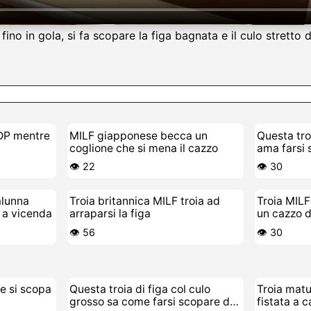
fino in gola, si fa scopare la figa bagnata e il culo stretto
a DP mentre
MILF giapponese becca un
Questa tro
coglione che si mena il cazzo
ama farsi 
👁️ 22
👁️ 30
alunna
Troia britannica MILF troia ad
Troia MILF
a a vicenda
arraparsi la figa
un cazzo d
👁️ 56
👁️ 30
re si scopa
Questa troia di figa col culo
Troia matu
grosso sa come farsi scopare da
fistata a 