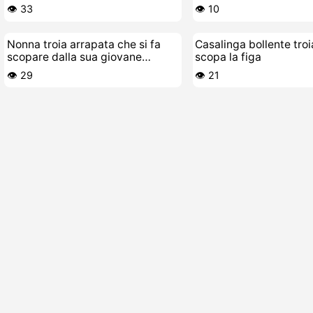
👁️ 33
👁️ 10
Nonna troia arrapata che si fa
Casalinga bollente troi
scopare dalla sua giovane
scopa la figa
leccafighe
👁️ 29
👁️ 21