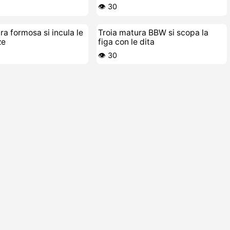
faccia
👁️ 30
ra formosa si incula le
Troia matura BBW si scopa la
ze
figa con le dita
👁️ 30