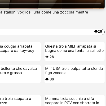
 da stalloni vogliosi, urla come una zoccola mentre
👁️26
ia cougar arrapata
Questa troia MILF arrapata si
scopare dal toy-boy
bagna come una fontana sul letto
👁️ 28
 bollente che cavalca
Milf USA troia palpa tette sfonda
uro e grosso
figa zoccola
👁️ 36
ra troia scopata e
Mamma troia succhia e si fa
cazzo
scopare in POV con sborrata in