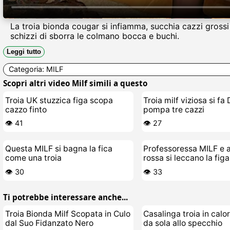
La troia bionda cougar si infiamma, succhia cazzi grossi 
schizzi di sborra le colmano bocca e buchi.
Leggi tutto
Categoria:
MILF
Scopri altri video Milf simili a questo
Troia UK stuzzica figa scopa
Troia milf viziosa si f
cazzo finto
pompa tre cazzi
👁️ 41
👁️ 27
Questa MILF si bagna la fica
Professoressa MILF e 
come una troia
rossa si leccano la fig
👁️ 30
👁️ 33
Ti potrebbe interessare anche...
Troia Bionda Milf Scopata in Culo
Casalinga troia in calo
dal Suo Fidanzato Nero
da sola allo specchio