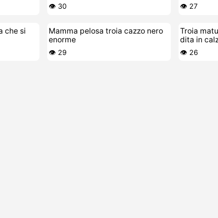
sola
👁️ 30
👁️ 27
a che si
Mamma pelosa troia cazzo nero
Troia matu
enorme
dita in cal
👁️ 29
👁️ 26