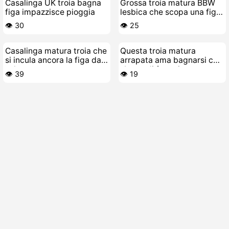
Casalinga UK troia bagna
Grossa troia matura BBW
figa impazzisce pioggia
lesbica che scopa una figa
giovane e calda
👁️ 30
👁️ 25
Casalinga matura troia che
Questa troia matura
si incula ancora la figa da
arrapata ama bagnarsi con
sola
sborre di femmina
👁️ 39
👁️ 19