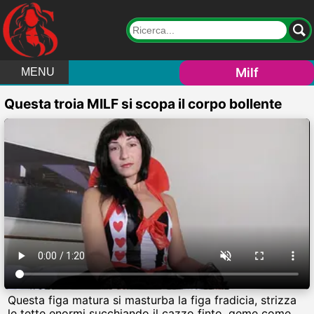
Milf
MENU
Questa troia MILF si scopa il corpo bollente
Questa figa matura si masturba la figa fradicia, strizza
le tette enormi succhiando il cazzo finto, geme come