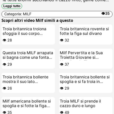
una puttana in calore mentre si incula il culo fino a
Leggi tutto
schizzare sborra finta ovunque.
👁️35
Categoria:
MILF
Scopri altri video Milf simili a questo
Troia britannica troiona
Troia britannica rovente si
sfoggia il suo corpo
fotte la figa sul divano
bollente
👁️ 28
👁️ 32
Questa troia MILF arrapata
Milf Pervertita e la Sua
si bagna come una fontana
Troietta Giovane si
sul letto
Mangiano la Figa a
👁️ 29
👁️ 37
Vicenda
Troia britannica bollente
Troia britannica bollente si
mostra il suo lato
spoglia e si fa troia in
puttanesco
cucina
👁️ 26
👁️ 29
Milf americana bollente si
Troia MILF si prende il
spoglia e si fotte la figa
cazzo duro e lungo
con le dita
👁️ 35
👁️ 49