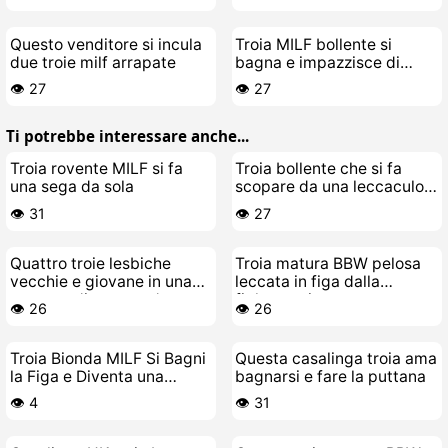
Questo venditore si incula
Troia MILF bollente si
due troie milf arrapate
bagna e impazzisce di
cazzo
👁️ 27
👁️ 27
Ti potrebbe interessare anche...
Troia rovente MILF si fa
Troia bollente che si fa
una sega da sola
scopare da una leccaculo
matura
👁️ 31
👁️ 27
Quattro troie lesbiche
Troia matura BBW pelosa
vecchie e giovane in una
leccata in figa dalla
scopata di gruppo da
fighetta giovane arrapata
👁️ 26
👁️ 26
paura
Troia Bionda MILF Si Bagni
Questa casalinga troia ama
la Figa e Diventa una
bagnarsi e fare la puttana
Ninfomane Arrapata
👁️ 4
👁️ 31