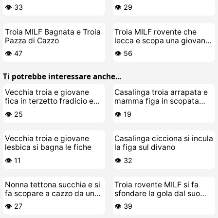
👁️ 33
👁️ 29
Troia MILF Bagnata e Troia
Troia MILF rovente che
Pazza di Cazzo
lecca e scopa una giovane
troietta lesbo
👁️ 47
👁️ 56
Ti potrebbe interessare anche...
Vecchia troia e giovane
Casalinga troia arrapata e
fica in terzetto fradicio e
mamma figa in scopata
selvaggio
lesbo bollente
👁️ 25
👁️ 19
Vecchia troia e giovane
Casalinga cicciona si incula
lesbica si bagna le fiche
la figa sul divano
👁️ 11
👁️ 32
Nonna tettona succhia e si
Troia rovente MILF si fa
fa scopare a cazzo da un
sfondare la gola dal suo
pivello in cucina
stallone giovane
👁️ 27
👁️ 39