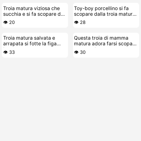
Troia matura viziosa che
Toy-boy porcellino si fa
succhia e si fa scopare dal
scopare dalla troia matura
vicino
pelosa e ninfomane
👁️ 20
👁️ 28
Troia matura salvata e
Questa troia di mamma
arrapata si fotte la figa
matura adora farsi scopare
bagnata
a cazzo duro e per ore
👁️ 33
👁️ 30