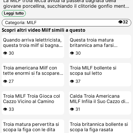
La MILF troia lecca avida la passera bagnata della
giovane porcellina, succhiando il clitoride gonfio mentre
si fanno scopare a dito, gemendo come puttane in
Leggi tutto
calore, figa contro figa unta di sborra lesbo.
👁️32
Categoria:
MILF
Scopri altri video Milf simili a questo
Quando arriva lelettricista,
Questa troia matura
questa troia milf si bagna e
britannica ama farsi
vuole farsi scopare
scopare la figa con le dita
👁️ 30
👁️ 30
Troia americana Milf con
Troia MILF bollente si
tette enormi si fa scopare
scopa sul letto
da un cazzo gigante
👁️ 27
👁️ 37
Troia MILF Troia Gioca col
Calda Troia Americana
Cazzo Vicino al Camino
MILF Infila il Suo Cazzo di
Giocattolo nella Figa
👁️ 33
👁️ 31
Fradicia
Troia matura pervertita si
Troia britannica bollente si
scopa la figa con le dita
scopa la figa rasata