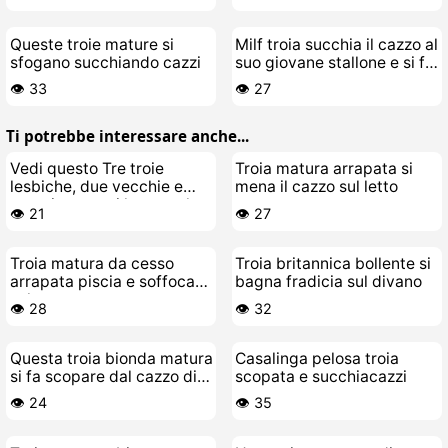
Queste troie mature si
Milf troia succhia il cazzo al
sfogano succhiando cazzi
suo giovane stallone e si fa
scopare la figa pelosa
👁️ 33
👁️ 27
Ti potrebbe interessare anche...
Vedi questo Tre troie
Troia matura arrapata si
lesbiche, due vecchie e
mena il cazzo sul letto
una giovane, si leccano la
👁️ 21
👁️ 27
figa sul divano
Troia matura da cesso
Troia britannica bollente si
arrapata piscia e soffoca
bagna fradicia sul divano
sul cazzo
👁️ 28
👁️ 32
Questa troia bionda matura
Casalinga pelosa troia
si fa scopare dal cazzo di
scopata e succhiacazzi
gomma
👁️ 24
👁️ 35