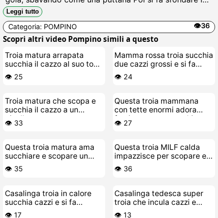
fica bagnata dal suo stallone, urlando mentre lui la
Leggi tutto
pompa duro e le riempie il buco di sborra calda.
👁️36
Categoria:
POMPINO
Scopri altri video Pompino simili a questo
Troia matura arrapata
Mamma rossa troia succhia
succhia il cazzo al suo toy-
due cazzi grossi e si fa
boy e si fa scopare duro
scopare la figa stretta
👁️ 25
👁️ 24
Troia matura che scopa e
Questa troia mammana
succhia il cazzo a un
con tette enormi adora
pivello
farsi scopare e succhiare
👁️ 33
👁️ 27
cazzi
Questa troia matura ama
Questa troia MILF calda
succhiare e scopare un
impazzisce per scopare e
cazzo giovane
succhiare cazzi grossi
👁️ 35
👁️ 36
Casalinga troia in calore
Casalinga tedesca super
succhia cazzi e si fa
troia che incula cazzi e
scopare da paura
succhia palle
👁️ 17
👁️ 13