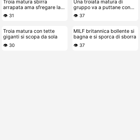
Troia matura sbirra
Una troiata matura di
arrapata ama sfregare la
gruppo va a puttane con
sua figa pelosa
cazzi ovunque
👁️ 31
👁️ 37
Troia matura con tette
MILF britannica bollente si
giganti si scopa da sola
bagna e si sporca di sborra
👁️ 30
👁️ 37