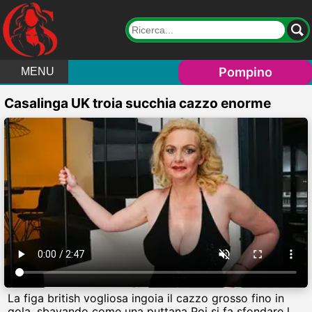
Pompino
MENU
Casalinga UK troia succhia cazzo enorme
La figa british vogliosa ingoia il cazzo grosso fino in
gola, sbavando come una puttana Poi si fa sfondare la