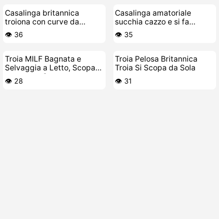
Casalinga britannica
Casalinga amatoriale
troiona con curve da
succhia cazzo e si fa
scopare si sfonda la figa
sfondare la figa
👁️ 36
👁️ 35
Troia MILF Bagnata e
Troia Pelosa Britannica
Selvaggia a Letto, Scopata
Troia Si Scopa da Sola
come una Cagna
👁️ 28
👁️ 31