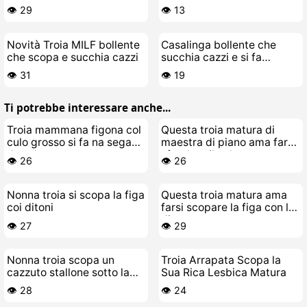
Porno Star
duro
👁️ 29
👁️ 13
Novità Troia MILF bollente
Casalinga bollente che
che scopa e succhia cazzi
succhia cazzi e si fa
scopare
👁️ 31
👁️ 19
Ti potrebbe interessare anche...
Troia mammana figona col
Questa troia matura di
culo grosso si fa na sega
maestra di piano ama farsi
da sola
sfondare il culo
👁️ 26
👁️ 26
Nonna troia si scopa la figa
Questa troia matura ama
coi ditoni
farsi scopare la figa con le
dita
👁️ 27
👁️ 29
Nonna troia scopa un
Troia Arrapata Scopa la
cazzuto stallone sotto la
Sua Rica Lesbica Matura
doccia
👁️ 28
👁️ 24