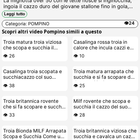
La mignotta over 50 con le tette flosce si inginocchia,
ingoia il cazzo duro del giovane stallone fino in gola,
bava e geme come una puttana Poi lui la sbatte a
Leggi tutto
pecorina, le sfonda la figa bagnata e le sborra dentro
👁️24
Categoria:
POMPINO
forte.
Scopri altri video Pompino simili a questo
Troia matura troia viziosa
Casalinga rossa troia in
che scopa e succhia il
calore che incula cazzi e
cazzo al suo appuntamento
succhia palle
👁️ 26
👁️ 10
Casalinga troia scopata e
Troia matura arrapata che
succhiacazzo col suo
succhia e si fa scopare da
amante
due cazzi insieme
👁️ 38
👁️ 25
Troia britannica rovente
Milf rovente che scopa e
che si fa scopare e succhia
succhia il cazzo del suo
il cazzo allamante
toy-boy giardiniere
👁️ 33
👁️ 28
Troia Bionda MILF Arrapata
Troia britannica viziosa che
Scopa e Succhia Come una
succhia e cavalca un cazzo