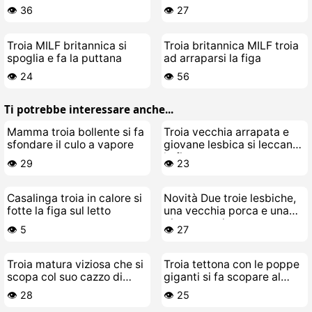
voglia
👁️ 36
👁️ 27
Troia MILF britannica si
Troia britannica MILF troia
spoglia e fa la puttana
ad arraparsi la figa
👁️ 24
👁️ 56
Ti potrebbe interessare anche...
Mamma troia bollente si fa
Troia vecchia arrapata e
sfondare il culo a vapore
giovane lesbica si leccano
la figa e scopano senza
👁️ 29
👁️ 23
freni
Casalinga troia in calore si
Novità Due troie lesbiche,
fotte la figa sul letto
una vecchia porca e una
giovane troietta
👁️ 5
👁️ 27
Troia matura viziosa che si
Troia tettona con le poppe
scopa col suo cazzo di
giganti si fa scopare al
gomma
bordo piscina
👁️ 28
👁️ 25