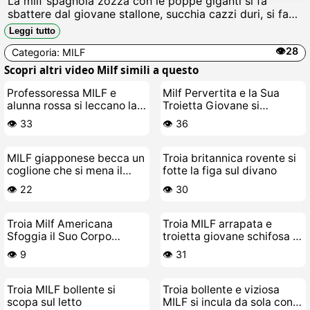
La milf spagnola zozza con le poppe giganti si fa
sbattere dal giovane stallone, succhia cazzi duri, si fa
inculare profondo e spruzza sborra calda in figa rasata
Leggi tutto
mentre geme come una puttana in calore.
👁️28
Categoria:
MILF
Scopri altri video Milf simili a questo
Professoressa MILF e
Milf Pervertita e la Sua
alunna rossa si leccano la
Troietta Giovane si
figa a vicenda
Mangiano la Figa a
👁️ 33
👁️ 36
Vicenda
MILF giapponese becca un
Troia britannica rovente si
coglione che si mena il
fotte la figa sul divano
cazzo
👁️ 22
👁️ 30
Troia Milf Americana
Troia MILF arrapata e
Sfoggia il Suo Corpo
troietta giovane schifosa in
Durissimo e Si Scopa la
azione bollente
👁️ 9
👁️ 31
Figa Bagnata
Troia MILF bollente si
Troia bollente e viziosa
scopa sul letto
MILF si incula da sola con