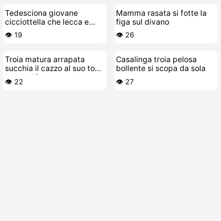
Tedesciona giovane
Mamma rasata si fotte la
cicciottella che lecca e
figa sul divano
scopa una troia lesbica
👁️ 19
👁️ 26
matura
Troia matura arrapata
Casalinga troia pelosa
succhia il cazzo al suo toy-
bollente si scopa da sola
boy e si fa scopare duro
👁️ 22
👁️ 27