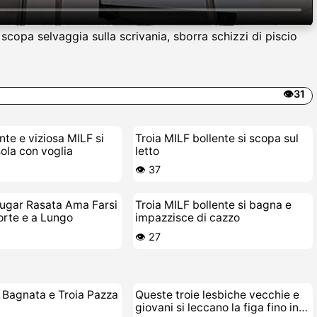
copa selvaggia sulla scrivania, sborra schizzi di piscio
👁️31
nte e viziosa MILF si
Troia MILF bollente si scopa sul
sola con voglia
letto
👁️ 37
ugar Rasata Ama Farsi
Troia MILF bollente si bagna e
orte e a Lungo
impazzisce di cazzo
👁️ 27
 Bagnata e Troia Pazza
Queste troie lesbiche vecchie e
giovani si leccano la figa fino in