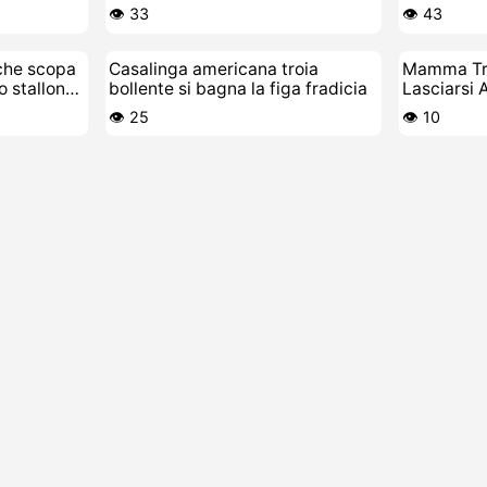
👁️ 33
👁️ 43
che scopa
Casalinga americana troia
Mamma Tro
o stallone
bollente si bagna la figa fradicia
Lasciarsi 
👁️ 25
👁️ 10