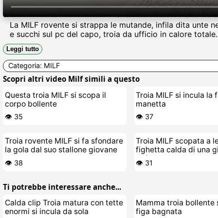
La MILF rovente si strappa le mutande, infila dita unte 
e succhi sul pc del capo, troia da ufficio in calore totale.
Leggi tutto
Categoria:
MILF
Scopri altri video Milf simili a questo
Questa troia MILF si scopa il
Troia MILF si incula la 
corpo bollente
manetta
👁️ 35
👁️ 37
Troia rovente MILF si fa sfondare
Troia MILF scopata a l
la gola dal suo stallone giovane
fighetta calda di una 
troietta
👁️ 38
👁️ 31
Ti potrebbe interessare anche...
Calda clip Troia matura con tette
Mamma troia bollente s
enormi si incula da sola
figa bagnata