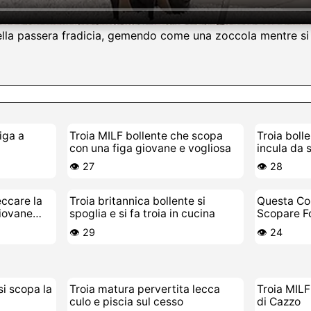
nella passera fradicia, gemendo come una zoccola mentre si s
figa a
Troia MILF bollente che scopa
Troia bolle
con una figa giovane e vogliosa
incula da 
👁️ 27
👁️ 28
eccare la
Troia britannica bollente si
Questa Co
giovane
spoglia e si fa troia in cucina
Scopare F
👁️ 29
👁️ 24
i scopa la
Troia matura pervertita lecca
Troia MILF
culo e piscia sul cesso
di Cazzo