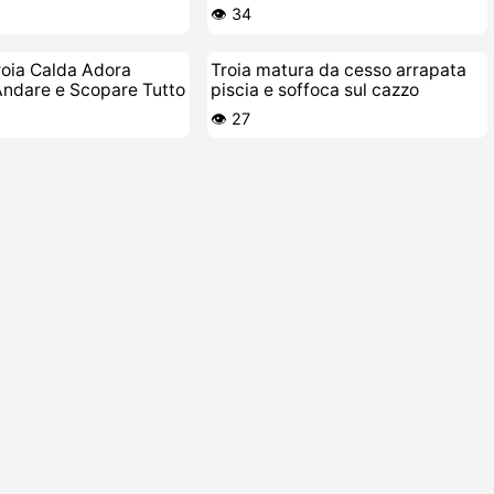
fondo
👁️ 34
ia Calda Adora
Troia matura da cesso arrapata
Andare e Scopare Tutto
piscia e soffoca sul cazzo
👁️ 27