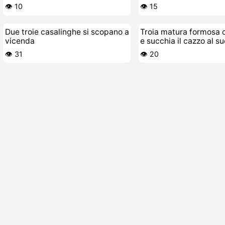
👁️ 10
👁️ 15
Due troie casalinghe si scopano a
Troia matura formosa 
vicenda
e succhia il cazzo al su
giovane
👁️ 31
👁️ 20