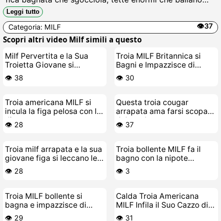
mentre si incula con un dildo mostruoso, geme come
Leggi tutto
una zoccola in calore implorando cazzi grossi.
👁️37
Categoria:
MILF
Scopri altri video Milf simili a questo
Milf Pervertita e la Sua
Troia MILF Britannica si
Troietta Giovane si
Bagni e Impazzisce di
Mangiano la Figa a
Cazzo
👁️ 38
👁️ 30
Vicenda
Troia americana MILF si
Questa troia cougar
incula la figa pelosa con le
arrapata ama farsi scopare
dita
dal toy-boy
👁️ 28
👁️ 37
Troia milf arrapata e la sua
Troia bollente MILF fa il
giovane figa si leccano le
bagno con la nipote
fottere a vicenda
troietta
👁️ 28
👁️ 3
Troia MILF bollente si
Calda Troia Americana
bagna e impazzisce di
MILF Infila il Suo Cazzo di
cazzo
Giocattolo nella Figa
👁️ 29
👁️ 31