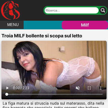
Milf
MENU
Troia MILF bollente si scopa sul letto
La figa matura si struscia nuda sul materasso, dita nella
fica bagnata che sgocciola, tette enormi che ballano