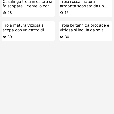
Casalinga troia in calore si
Troia rossa matura
fa scopare il cervello con
arrapata scopata da un
sborrata interna
cazzo nero duro
👁️ 28
👁️ 15
Troia matura viziosa si
Troia britannica procace e
scopa con un cazzo di
viziosa si incula da sola
gomma
👁️ 30
👁️ 30