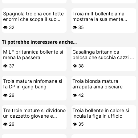
Fradicia
Spagnola troiona con tette
Troia milf bollente ama
enormi che scopa il suo
mostrare la sua mente
cazzeggiatore toy-boy
schifosamente porca
👁️ 32
👁️ 35
Ti potrebbe interessare anche...
MILF britannica bollente si
Casalinga britannica
mena la passera
pelosa che succhia cazzi e
si fa scopare
👁️ 37
👁️ 38
Troia matura ninfomane si
Troia bionda matura
fa DP in gang bang
arrapata ama pisciare
👁️ 29
👁️ 42
Tre troie mature si dividono
Troia bollente in calore si
un cazzetto giovane e
incula la figa in ufficio
birichino
👁️ 29
👁️ 35