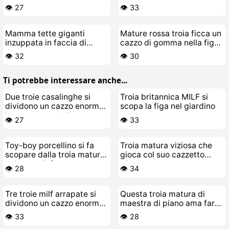
bosco
sborra schizzare
👁️ 27
👁️ 33
Mamma tette giganti
Mature rossa troia ficca un
inzuppata in faccia di
cazzo di gomma nella figa
piscio
pelosa
👁️ 32
👁️ 30
Ti potrebbe interessare anche...
Due troie casalinghe si
Troia britannica MILF si
dividono un cazzo enorme
scopa la figa nel giardino
in un terzetto bollente
👁️ 27
👁️ 33
Toy-boy porcellino si fa
Troia matura viziosa che
scopare dalla troia matura
gioca col suo cazzetto
pelosa e ninfomane
giovane
👁️ 28
👁️ 34
Tre troie milf arrapate si
Questa troia matura di
dividono un cazzo enorme
maestra di piano ama farsi
nella orgia di gruppo
sfondare il culo
👁️ 33
👁️ 28