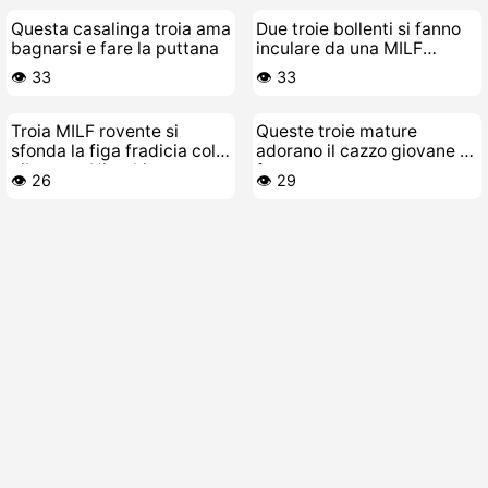
Questa casalinga troia ama
Due troie bollenti si fanno
bagnarsi e fare la puttana
inculare da una MILF
lesbica
👁️ 33
👁️ 33
Troia MILF rovente si
Queste troie mature
sfonda la figa fradicia col
adorano il cazzo giovane e
vibratore Hitachi
fresco
👁️ 26
👁️ 29