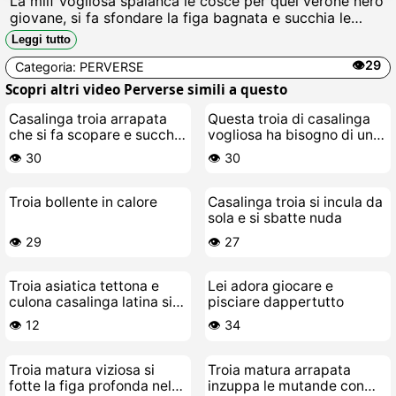
La milf vogliosa spalanca le cosce per quel verone nero
giovane, si fa sfondare la figa bagnata e succhia le
palle gonfie fino a ingoiare litri di sborra calda e densa.
Leggi tutto
👁️29
Categoria:
PERVERSE
Scopri altri video Perverse simili a questo
Casalinga troia arrapata
Questa troia di casalinga
che si fa scopare e succhia
vogliosa ha bisogno di un
il cazzo al suo stallone nero
cazzo nero enorme
👁️ 30
👁️ 30
Troia bollente in calore
Casalinga troia si incula da
sola e si sbatte nuda
👁️ 29
👁️ 27
Troia asiatica tettona e
Lei adora giocare e
culona casalinga latina si
pisciare dappertutto
fa scopare senza freni
👁️ 12
👁️ 34
Troia matura viziosa si
Troia matura arrapata
fotte la figa profonda nel
inzuppa le mutande con