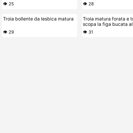
👁️ 25
👁️ 28
Troia bollente da lesbica matura
Troia matura forata e tr
scopa la figa bucata a
👁️ 29
👁️ 31