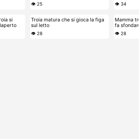
pubblico
da sola
👁️ 25
👁️ 34
oia si
Troia matura che si gioca la figa
Mamma troi
llaperto
sul letto
fa sfondar
👁️ 28
👁️ 28