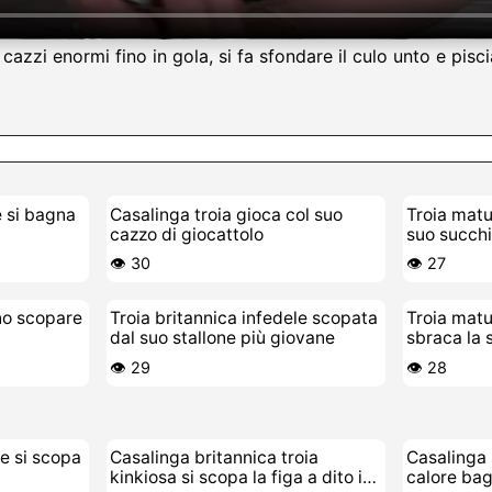
zi enormi fino in gola, si fa sfondare il culo unto e piscia
 si bagna
Casalinga troia gioca col suo
Troia matur
cazzo di giocattolo
suo succhi
👁️ 30
👁️ 27
nno scopare
Troia britannica infedele scopata
Troia matu
dal suo stallone più giovane
sbraca la 
👁️ 29
👁️ 28
re si scopa
Casalinga britannica troia
Casalinga 
kinkiosa si scopa la figa a dito in
calore bag