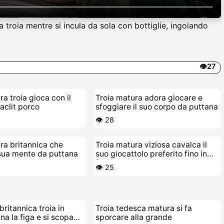
 troia mentre si incula da sola con bottiglie, ingoiando
👁️27
a troia gioca con il
Troia matura adora giocare e
aclit porco
sfoggiare il suo corpo da puttana
👁️ 28
ra britannica che
Troia matura viziosa cavalca il
sua mente da puttana
suo giocattolo preferito fino in
fondo sul letto
👁️ 25
britannica troia in
Troia tedesca matura si fa
na la figa e si scopa
sporcare alla grande