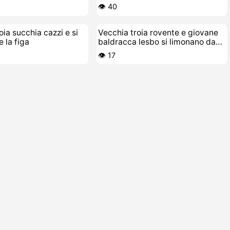
👁️ 40
a succhia cazzi e si
Vecchia troia rovente e giovane
e la figa
baldracca lesbo si limonano da
matti a letto
👁️ 17