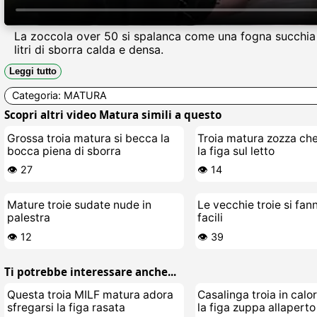
La zoccola over 50 si spalanca come una fogna succhia caz
litri di sborra calda e densa.
Leggi tutto
Categoria:
MATURA
Scopri altri video Matura simili a questo
Grossa troia matura si becca la
Troia matura zozza che
bocca piena di sborra
la figa sul letto
👁️ 27
👁️ 14
Mature troie sudate nude in
Le vecchie troie si fa
palestra
facili
👁️ 12
👁️ 39
Ti potrebbe interessare anche...
Questa troia MILF matura adora
Casalinga troia in calo
sfregarsi la figa rasata
la figa zuppa allaperto