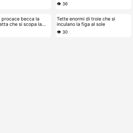
 Fradicia
👁️ 36
a procace becca la
Tette enormi di troie che si
etta che si scopa la
inculano la figa al sole
👁️ 30