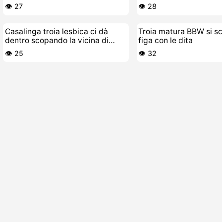
👁️ 27
👁️ 28
Casalinga troia lesbica ci dà
Troia matura BBW si sc
dentro scopando la vicina di
figa con le dita
casa
👁️ 25
👁️ 32