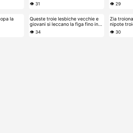
nella Figa
👁️ 31
👁️ 29
opa la
Queste troie lesbiche vecchie e
Zia troion
giovani si leccano la figa fino in
nipote troi
fondo
figa
👁️ 34
👁️ 30