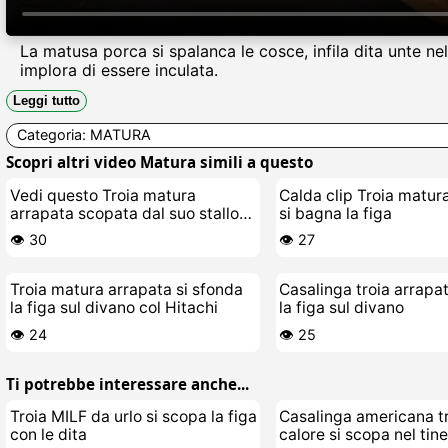
La matusa porca si spalanca le cosce, infila dita unte 
implora di essere inculata.
Leggi tutto
Categoria:
MATURA
Scopri altri video Matura simili a questo
Vedi questo Troia matura
Calda clip Troia matur
arrapata scopata dal suo stallone
si bagna la figa
giovane
👁️ 30
👁️ 27
Troia matura arrapata si sfonda
Casalinga troia arrapa
la figa sul divano col Hitachi
la figa sul divano
👁️ 24
👁️ 25
Ti potrebbe interessare anche...
Troia MILF da urlo si scopa la figa
Casalinga americana tr
con le dita
calore si scopa nel tine