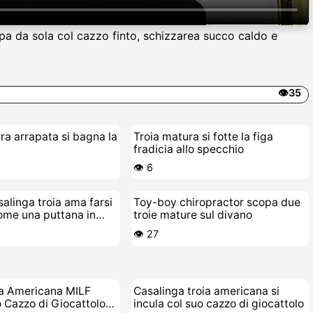
pa da sola col cazzo finto, schizzarea succo caldo e
👁️35
ra arrapata si bagna la
Troia matura si fotte la figa
fradicia allo specchio
👁️ 6
alinga troia ama farsi
Toy-boy chiropractor scopa due
ome una puttana in
troie mature sul divano
👁️ 27
ia Americana MILF
Casalinga troia americana si
uo Cazzo di Giocattolo
incula col suo cazzo di giocattolo