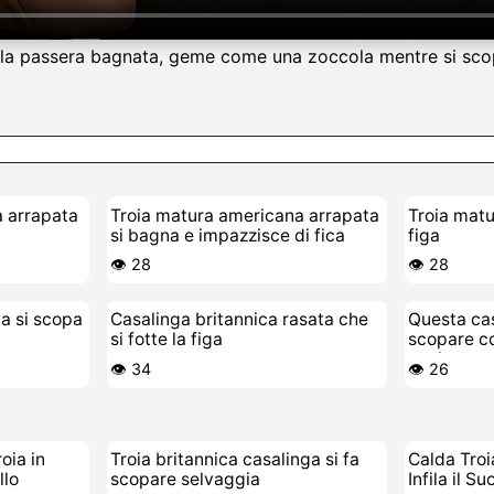
nella passera bagnata, geme come una zoccola mentre si sco
a arrapata
Troia matura americana arrapata
Troia matu
si bagna e impazzisce di fica
figa
👁️ 28
👁️ 28
ta si scopa
Casalinga britannica rasata che
Questa cas
si fotte la figa
scopare c
cucina
👁️ 34
👁️ 26
oia in
Troia britannica casalinga si fa
Calda Tro
llo
scopare selvaggia
Infila il S