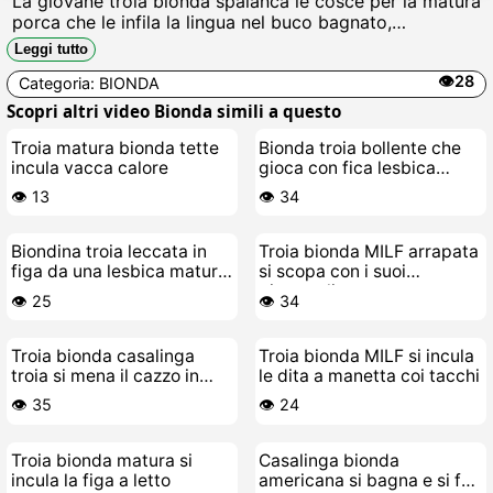
La giovane troia bionda spalanca le cosce per la matura
porca che le infila la lingua nel buco bagnato,
succhiando il clitoride gonfio mentre si strofinano le
Leggi tutto
tette enormi, gemendo come puttane in calore pronte a
👁️28
Categoria:
BIONDA
scoparsi il cazzo a vicenda.
Scopri altri video Bionda simili a questo
Troia matura bionda tette
Bionda troia bollente che
incula vacca calore
gioca con fica lesbica
matura e viziosa
👁️ 13
👁️ 34
Biondina troia leccata in
Troia bionda MILF arrapata
figa da una lesbica matura
si scopa con i suoi
arrapata
giocattoli
👁️ 25
👁️ 34
Troia bionda casalinga
Troia bionda MILF si incula
troia si mena il cazzo in
le dita a manetta coi tacchi
tacchi alti
👁️ 35
👁️ 24
Troia bionda matura si
Casalinga bionda
incula la figa a letto
americana si bagna e si fa