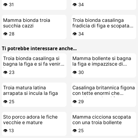
scopare selvaggia
👁️ 31
👁️ 34
Mamma bionda troia
Troia bionda casalinga
succhia cazzi
fradicia di figa e scopata
selvaggia
👁️ 28
👁️ 34
Ti potrebbe interessare anche...
Troia bionda casalinga si
Mamma bollente si bagna
bagna la figa e si fa venire
la figa e impazzisce di
in calore
cazzo
👁️ 23
👁️ 30
Troia matura latina
Casalinga britannica figona
arrapata si incula la figa
con tette enormi che
succhia cazzi e si fa
👁️ 25
👁️ 29
scopare
Sto porco adora le fiche
Mamma cicciona scopata
vecchie e mature
con una troia bollente
👁️ 13
👁️ 25