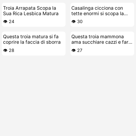
Troia Arrapata Scopa la
Casalinga cicciona con
Sua Rica Lesbica Matura
tette enormi si scopa la
figa fradicia
👁️ 24
👁️ 30
Questa troia matura si fa
Questa troia mammona
coprire la faccia di sborra
ama succhiare cazzi e farsi
scopare
👁️ 28
👁️ 27