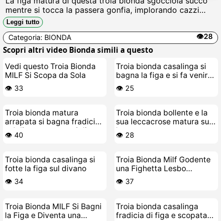
La figa matura di questa troia bionda sgocciola succo
mentre si tocca la passera gonfia, implorando cazzi
duri per scoparla senza pietà fino a farla schizzareare
Leggi tutto
come una fontana di fica bollente.
👁️28
Categoria:
BIONDA
Scopri altri video Bionda simili a questo
Vedi questo Troia Bionda
Troia bionda casalinga si
MILF Si Scopa da Sola
bagna la figa e si fa venire
in calore
👁️ 33
👁️ 25
Troia bionda matura
Troia bionda bollente e la
arrapata si bagna fradicia
sua leccacrose matura sul
sul divano con cazzi di
letto
👁️ 40
👁️ 28
gomma
Troia bionda casalinga si
Troia Bionda Milf Godente
fotte la figa sul divano
una Fighetta Lesbo
Giovane e Birichina
👁️ 34
👁️ 37
Troia Bionda MILF Si Bagni
Troia bionda casalinga
la Figa e Diventa una
fradicia di figa e scopata