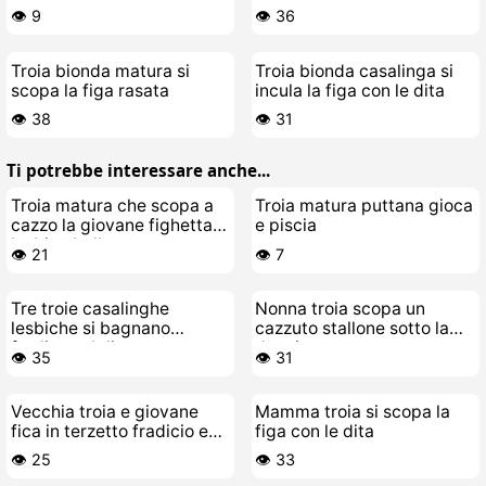
Ninfomane Arrapata
selvaggia
👁️ 9
👁️ 36
Troia bionda matura si
Troia bionda casalinga si
scopa la figa rasata
incula la figa con le dita
👁️ 38
👁️ 31
Ti potrebbe interessare anche...
Troia matura che scopa a
Troia matura puttana gioca
cazzo la giovane fighetta
e piscia
lesbica bollente
👁️ 21
👁️ 7
Tre troie casalinghe
Nonna troia scopa un
lesbiche si bagnano
cazzuto stallone sotto la
fradice sul divano
doccia
👁️ 35
👁️ 31
Vecchia troia e giovane
Mamma troia si scopa la
fica in terzetto fradicio e
figa con le dita
selvaggio
👁️ 25
👁️ 33