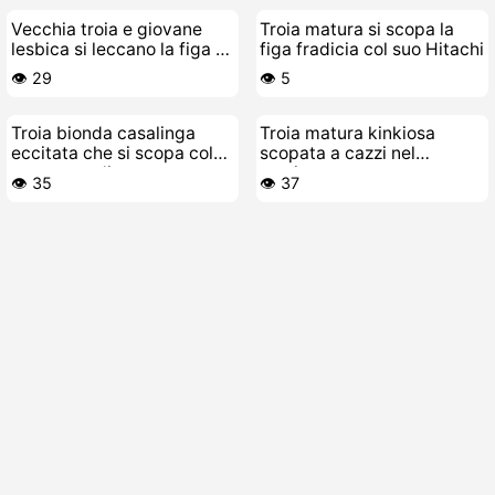
Vecchia troia e giovane
Troia matura si scopa la
lesbica si leccano la figa e
figa fradicia col suo Hitachi
si inculano a vicenda
👁️ 29
👁️ 5
Troia bionda casalinga
Troia matura kinkiosa
eccitata che si scopa col
scopata a cazzi nel
suo cazzo di gomma
seminterrato
👁️ 35
👁️ 37