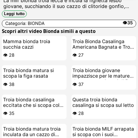
La milf bionda troia lecca e incula la fighetta lesbo
giovane, succhiando il suo cazzo di clitoride gonfio,
facendola pisciare di goduria mentre si scopa a forbice
Leggi tutto
con le cosce bagnate di sborra lesbica.
👁️35
Categoria:
BIONDA
Scopri altri video Bionda simili a questo
Mamma bionda troia
Troia Bionda Casalinga
succhia cazzi
Americana Bagnata e Troia
da Scopare
👁️ 28
👁️ 27
Troia bionda matura si
Troia bionda giovane
scopa la figa rasata
impazzisce per le mature
da scopare nei corsi di figa
👁️ 38
👁️ 37
Troia bionda casalinga
Questa troia bionda
eccitata che si scopa col
casalinga si scopa sul letto
suo cazzo di gomma
👁️ 35
👁️ 28
Troia bionda matura troia
Troia bionda MILF arrapata
inculata da un cazzo di
si scopa con i suoi