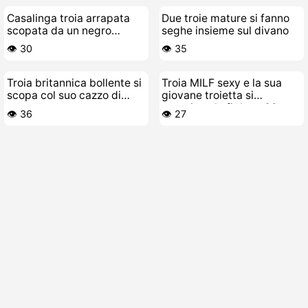
Casalinga troia arrapata
Due troie mature si fanno
scopata da un negro
seghe insieme sul divano
palestrato con cazzo
👁️ 30
👁️ 35
mostruoso
Troia britannica bollente si
Troia MILF sexy e la sua
scopa col suo cazzo di
giovane troietta si
gomma
mangiano le fighe a 69
👁️ 36
👁️ 27