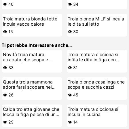
gomma
giocattoli
👁️ 40
👁️ 34
Troia matura bionda tette
Troia bionda MILF si incula
incula vacca calore
le dita sul letto
👁️ 15
👁️ 30
Ti potrebbe interessare anche...
Novità troia matura
Troia matura cicciona si
arrapata che scopa e
infila le dita in figa con
succhia il cazzo al suo toy-
parolacce da puttana
👁️ 33
👁️ 31
boy
Questa troia mammona
Troia bionda casalinga che
adora farsi scopare nel
scopa e succhia cazzi
campo di mais
👁️ 26
👁️ 45
Calda troietta giovane che
Troia matura cicciona si
lecca la figa pelosa di una
incula in cucina
lesbica matura troia
👁️ 29
👁️ 14