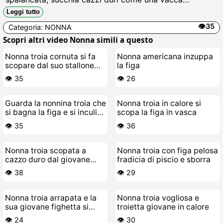
affamata ingoia palle pelose, leccando vene pulsanti e
Leggi tutto
sborra calda fino in gola, scopando la bocca fino a far
👁️35
Categoria:
NONNA
schizzare fiotti cremosi sulla sua lingua da puttana.
Scopri altri video Nonna simili a questo
Nonna troia cornuta si fa
Nonna americana inzuppa
scopare dal suo stallone
la figa
giovane
👁️ 35
👁️ 26
Guarda la nonnina troia che
Nonna troia in calore si
si bagna la figa e si inculina
scopa la figa in vasca
dal cazzo duro
👁️ 35
👁️ 36
Nonna troia scopata a
Nonna troia con figa pelosa
cazzo duro dal giovane
fradicia di piscio e sborra
porcellino
👁️ 38
👁️ 29
Nonna troia arrapata e la
Nonna troia vogliosa e
sua giovane fighetta si
troietta giovane in calore
leccano le fiche
👁️ 24
👁️ 30