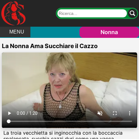
Nonna
MENU
La Nonna Ama Succhiare il Cazzo
La troia vecchietta si inginocchia con la boccaccia
spalancata, succhia cazzi duri come una vacca