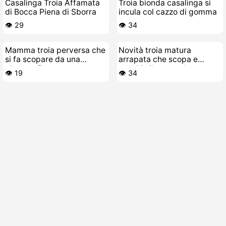
Casalinga Troia Affamata
Troia bionda casalinga si
di Bocca Piena di Sborra
incula col cazzo di gomma
👁️ 29
👁️ 34
Mamma troia perversa che
Novità troia matura
si fa scopare da una
arrapata che scopa e
giovane figa con tette
succhia il cazzo al suo toy-
👁️ 19
👁️ 34
enormi
boy