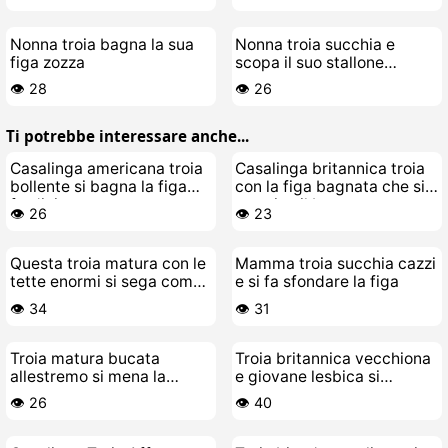
Nonna troia bagna la sua
Nonna troia succhia e
figa zozza
scopa il suo stallone
giovane
👁️ 28
👁️ 26
Ti potrebbe interessare anche...
Casalinga americana troia
Casalinga britannica troia
bollente si bagna la figa
con la figa bagnata che si
fradicia
stuzzica il buco
👁️ 26
👁️ 23
Questa troia matura con le
Mamma troia succhia cazzi
tette enormi si sega come
e si fa sfondare la figa
una pazza
👁️ 34
👁️ 31
Troia matura bucata
Troia britannica vecchiona
allestremo si mena la
e giovane lesbica si
passera fino a sborrare
leccano la figa
👁️ 26
👁️ 40