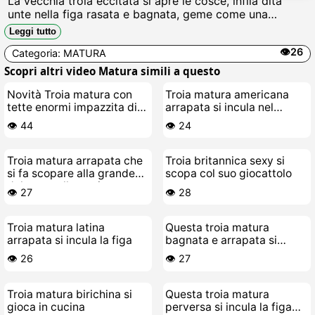
La vecchia troia eccitata si apre le cosce, infila dita
unte nella figa rasata e bagnata, geme come una
puttana mentre si masturba forte, succhiando il
Leggi tutto
clitoride gonfio fino a schizzareare sborra calda Cazzo,
👁️26
Categoria:
MATURA
che spettacolo.
Scopri altri video Matura simili a questo
Novità Troia matura con
Troia matura americana
tette enormi impazzita di
arrapata si incula nel
cazzo
guardaroba
👁️ 44
👁️ 24
Troia matura arrapata che
Troia britannica sexy si
si fa scopare alla grande
scopa col suo giocattolo
dal suo stallone giovane
👁️ 27
👁️ 28
Troia matura latina
Questa troia matura
arrapata si incula la figa
bagnata e arrapata si
masturba
👁️ 26
👁️ 27
Troia matura birichina si
Questa troia matura
gioca in cucina
perversa si incula la figa