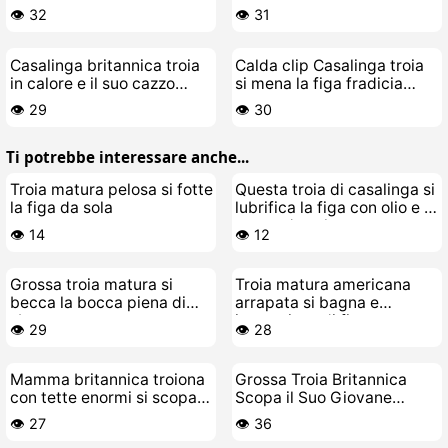
con le dita
👁️ 32
👁️ 31
Casalinga britannica troia
Calda clip Casalinga troia
in calore e il suo cazzo
si mena la figa fradicia
giocattolo preferito
piano piano
👁️ 29
👁️ 30
Ti potrebbe interessare anche...
Troia matura pelosa si fotte
Questa troia di casalinga si
la figa da sola
lubrifica la figa con olio e si
scopa da sola
👁️ 14
👁️ 12
Grossa troia matura si
Troia matura americana
becca la bocca piena di
arrapata si bagna e
sborra
impazzisce di fica
👁️ 29
👁️ 28
Mamma britannica troiona
Grossa Troia Britannica
con tette enormi si scopa
Scopa il Suo Giovane
da sola
Stallone
👁️ 27
👁️ 36