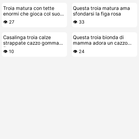
Troia matura con tette
Questa troia matura ama
enormi che gioca col suo
sfondarsi la figa rosa
cibo
👁️ 27
👁️ 33
Casalinga troia calze
Questa troia bionda di
strappate cazzo gomma
mamma adora un cazzo
figa
nero
👁️ 10
👁️ 24