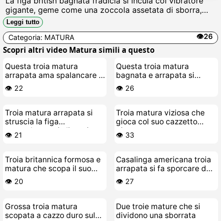
La figa british bagnata fradicia si incula col vibratore
gigante, geme come una zoccola assetata di sborra,
succhia il dildo fino in gola e si scopa il culo
Leggi tutto
spalancato, troia vogliosa di cazzi veri.
👁️26
Categoria:
MATURA
Scopri altri video Matura simili a questo
Questa troia matura
Questa troia matura
arrapata ama spalancare il
bagnata e arrapata si
culo
masturba
👁️ 22
👁️ 26
Troia matura arrapata si
Troia matura viziosa che
struscia la figa
gioca col suo cazzetto
sensualmente in lingerie
giovane
👁️ 21
👁️ 33
Troia britannica formosa e
Casalinga americana troia
matura che scopa il suo
arrapata si fa sporcare dal
toy-boy
cazzo
👁️ 20
👁️ 27
Grossa troia matura
Due troie mature che si
scopata a cazzo duro sul
dividono una sborrata