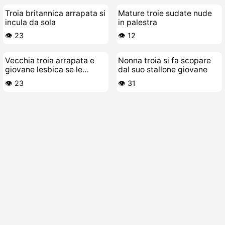
Troia britannica arrapata si
Mature troie sudate nude
incula da sola
in palestra
👁️ 23
👁️ 12
Vecchia troia arrapata e
Nonna troia si fa scopare
giovane lesbica se le
dal suo stallone giovane
scopano a cazzo con
👁️ 23
👁️ 31
strapon