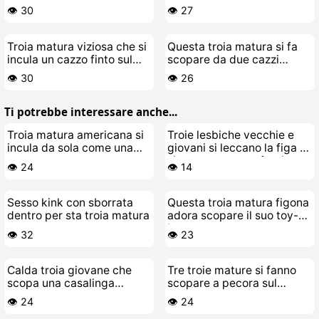
letto
👁️ 30
👁️ 27
Troia matura viziosa che si
Questa troia matura si fa
incula un cazzo finto sul
scopare da due cazzi
divano
grossi in figa e culo
👁️ 30
👁️ 26
Ti potrebbe interessare anche...
Troia matura americana si
Troie lesbiche vecchie e
incula da sola come una
giovani si leccano la figa e
pazza
si scopano senza freni
👁️ 24
👁️ 14
Sesso kink con sborrata
Questa troia matura figona
dentro per sta troia matura
adora scopare il suo toy-
boy cazzaro
👁️ 32
👁️ 23
Calda troia giovane che
Tre troie mature si fanno
scopa una casalinga
scopare a pecora sul
lesbica arrapata
divano
👁️ 24
👁️ 24