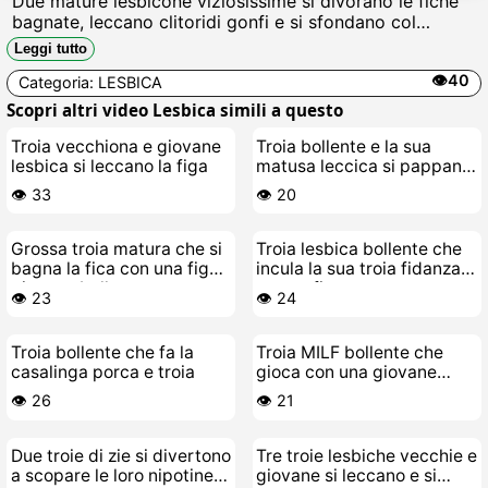
Due mature lesbicone viziosissime si divorano le fiche
bagnate, leccano clitoridi gonfi e si sfondano col
doppio dildo, urlando mentre schizzano schizzare
Leggi tutto
bollente.
👁️40
Categoria:
LESBICA
Scopri altri video Lesbica simili a questo
Troia vecchiona e giovane
Troia bollente e la sua
lesbica si leccano la figa
matusa leccica si pappano
la lingua in piscina
👁️ 33
👁️ 20
Grossa troia matura che si
Troia lesbica bollente che
bagna la fica con una figa
incula la sua troia fidanzata
giovane bollente
anagraficamente scopata
👁️ 23
👁️ 24
Troia bollente che fa la
Troia MILF bollente che
casalinga porca e troia
gioca con una giovane
lesbica porca da paura
👁️ 26
👁️ 21
Due troie di zie si divertono
Tre troie lesbiche vecchie e
a scopare le loro nipotine
giovane si leccano e si