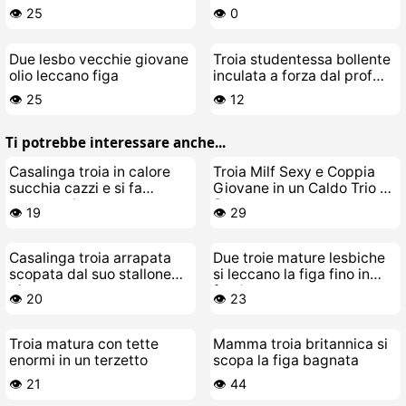
lesbocuriosone
sfregano la figa sul letto
👁️ 25
👁️ 0
Due lesbo vecchie giovane
Troia studentessa bollente
olio leccano figa
inculata a forza dal prof
maturo
👁️ 25
👁️ 12
Ti potrebbe interessare anche...
Casalinga troia in calore
Troia Milf Sexy e Coppia
succhia cazzi e si fa
Giovane in un Caldo Trio da
scopare da paura
Scopare
👁️ 19
👁️ 29
Casalinga troia arrapata
Due troie mature lesbiche
scopata dal suo stallone
si leccano la figa fino in
giovane
fondo
👁️ 20
👁️ 23
Troia matura con tette
Mamma troia britannica si
enormi in un terzetto
scopa la figa bagnata
👁️ 21
👁️ 44