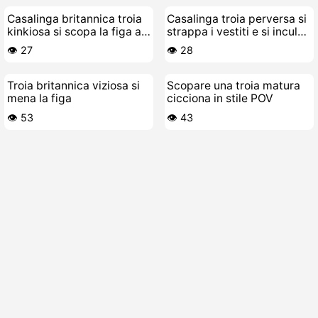
Casalinga britannica troia
Casalinga troia perversa si
kinkiosa si scopa la figa a
strappa i vestiti e si incula
dito in pubblico
la figa con le dita
👁️ 27
👁️ 28
Troia britannica viziosa si
Scopare una troia matura
mena la figa
cicciona in stile POV
👁️ 53
👁️ 43