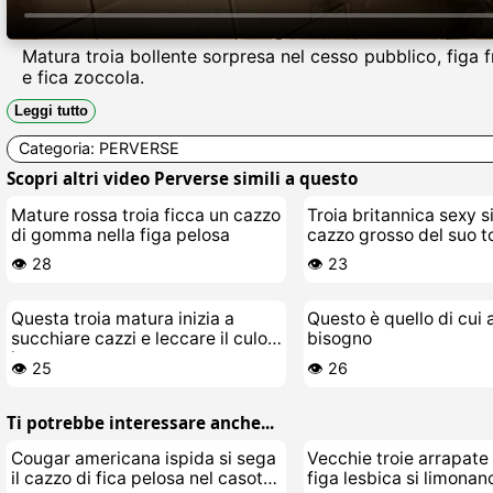
Matura troia bollente sorpresa nel cesso pubblico, figa f
e fica zoccola.
Leggi tutto
Categoria:
PERVERSE
Scopri altri video Perverse simili a questo
Mature rossa troia ficca un cazzo
Troia britannica sexy si
di gomma nella figa pelosa
cazzo grosso del suo 
👁️ 28
👁️ 23
Questa troia matura inizia a
Questo è quello di cui
succhiare cazzi e leccare il culo
bisogno
in cesso
👁️ 25
👁️ 26
Ti potrebbe interessare anche...
Cougar americana ispida si sega
Vecchie troie arrapate
il cazzo di fica pelosa nel casotto
figa lesbica si limonan