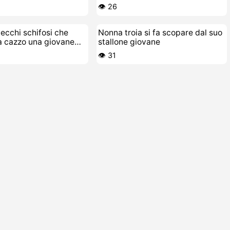
👁️ 26
vecchi schifosi che
Nonna troia si fa scopare dal suo
a cazzo una giovane
stallone giovane
nte
👁️ 31