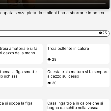
scopata senza pietà da stalloni fino a sborrarle in bocca
👁️25
troia amatoriale si fa
Troia bollente in calore
al cazzo della mano
👁️ 29
tocca la figa smette
Questa troia matura si fa scopare
do schizza
a cazzo sul cesso
👁️ 30
ca si scopa la figa
Casalinga troia in calore che si
bagna da schifo nella vasca