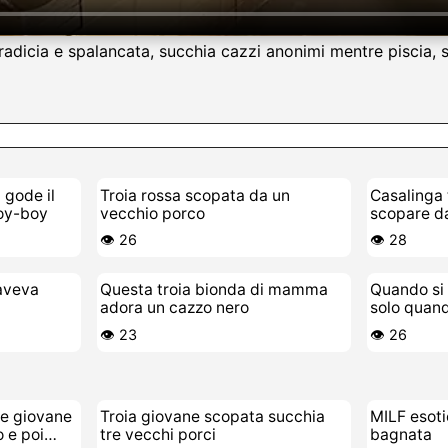
radicia e spalancata, succhia cazzi anonimi mentre piscia, 
 gode il
Troia rossa scopata da un
Casalinga 
toy-boy
vecchio porco
scopare d
👁️ 26
👁️ 28
 aveva
Questa troia bionda di mamma
Quando si 
adora un cazzo nero
solo quan
👁️ 23
👁️ 26
 e giovane
Troia giovane scopata succhia
MILF esoti
o e poi
tre vecchi porci
bagnata