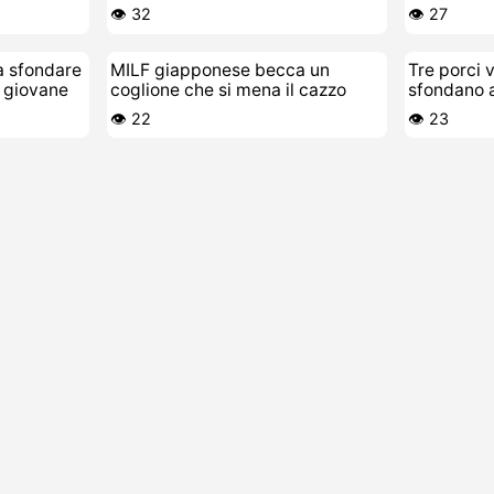
👁️ 32
👁️ 27
fa sfondare
MILF giapponese becca un
Tre porci 
e giovane
coglione che si mena il cazzo
sfondano 
troia bolle
👁️ 22
👁️ 23