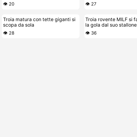
da giardino
scopano
👁️ 20
👁️ 27
Troia matura con tette giganti si
Troia rovente MILF si 
scopa da sola
la gola dal suo stallon
👁️ 28
👁️ 36