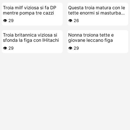
Troia milf viziosa si fa DP
Questa troia matura con le
mentre pompa tre cazzi
tette enormi si masturba
da sola col vibratore
👁️ 29
👁️ 26
Hitachi
Troia britannica viziosa si
Nonna troiona tette e
sfonda la figa con lHitachi
giovane leccano figa
👁️ 29
👁️ 29