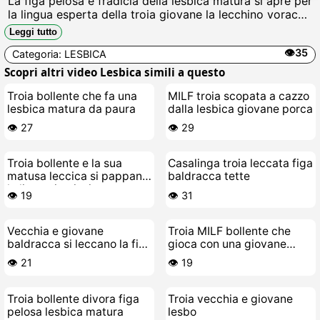
La figa pelosa e fradicia della lesbica matura si apre per
la lingua esperta della troia giovane la lecchino vorace,
succhia il clitoride gonfio, infila dita nel culo sudato
Leggi tutto
mentre geme come una zoccola in calore, scopata a
👁️35
Categoria:
LESBICA
leccate fino allorgasmo schifoso.
Scopri altri video Lesbica simili a questo
Troia bollente che fa una
MILF troia scopata a cazzo
lesbica matura da paura
dalla lesbica giovane porca
👁️ 27
👁️ 29
Troia bollente e la sua
Casalinga troia leccata figa
matusa leccica si pappano
baldracca tette
la lingua in piscina
👁️ 19
👁️ 31
Vecchia e giovane
Troia MILF bollente che
baldracca si leccano la figa
gioca con una giovane
e si fanno scopare con la
lesbica porca da paura
👁️ 21
👁️ 19
lingua
Troia bollente divora figa
Troia vecchia e giovane
pelosa lesbica matura
lesbo