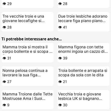
👁️ 29
👁️ 28
Tre vecchie troie e una
Due troie lesbiche adorano
giovane leccafighe si
leccare figa piano piano
bagnano fradice di piscia e
con passione
👁️ 28
👁️ 41
sborra
Ti potrebbe interessare anche...
Mamma troia si mostra il
Mamma figona con tette
corpo bollente e si scopa la
enormi ingoia un cazzo di
figa
sborra
👁️ 31
👁️ 39
Nonna pelosa continua a
Troia bollente e arrapata si
lavorare la sua figa
scopa da sola con le dita
bagnata
👁️ 27
👁️ 21
Mamma Troione dalle Tette
Vecchia troia e giovane
Mostruose Ama i Suoi
lesbica UK si bagnano
Giocattoli del Cazzo
come puttane
👁️ 9
👁️ 30