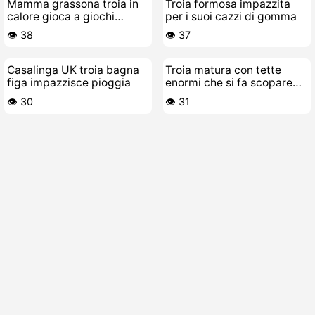
Mamma grassona troia in
Troia formosa impazzita
calore gioca a giochi
per i suoi cazzi di gomma
sporchi
👁️ 38
👁️ 37
Casalinga UK troia bagna
Troia matura con tette
figa impazzisce pioggia
enormi che si fa scopare
dal suo stallone giovane
👁️ 30
👁️ 31