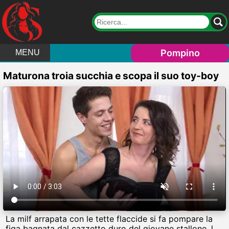
Pompino
MENU
Maturona troia succhia e scopa il suo toy-boy
La milf arrapata con le tette flaccide si fa pompare la
figa bagnata dal cazzetto duro del giovane stallone, lo