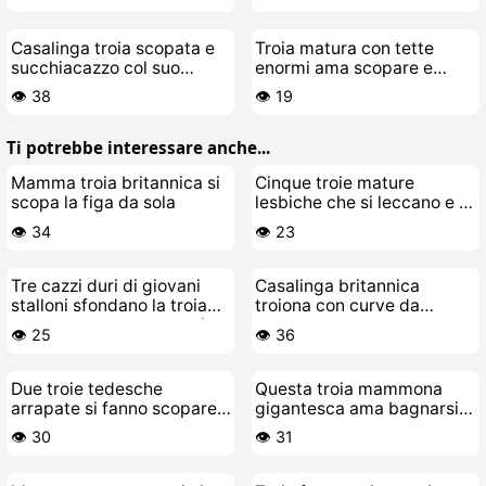
giovane
Casalinga troia scopata e
Troia matura con tette
succhiacazzo col suo
enormi ama scopare e
amante
succhiare il cazzo del suo
👁️ 38
👁️ 19
toy-boy
Ti potrebbe interessare anche...
Mamma troia britannica si
Cinque troie mature
scopa la figa da sola
lesbiche che si leccano e si
scopano
👁️ 34
👁️ 23
Tre cazzi duri di giovani
Casalinga britannica
stalloni sfondano la troia
troiona con curve da
matura con tette enormi
scopare
👁️ 25
👁️ 36
Musa
Due troie tedesche
Questa troia mammona
arrapate si fanno scopare
gigantesca ama bagnarsi
in gangbang
da sola
👁️ 30
👁️ 31