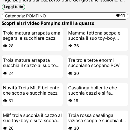
incula in bocca fino a sborrarle in gola e lo cavalca
Leggi tutto
urlando come una puttana in calore, sborra e piscia di
👁️41
Categoria:
POMPINO
godimento.
Scopri altri video Pompino simili a questo
Troia matura arrapata ama
Mamma tettona scopa e
segarsi e succhiare cazzi
succhia il suo toy-boy
cazzaro
👁️ 28
👁️ 36
Troia matura arrapata
Tre troie tette enormi
succhia il cazzo al suo toy-
succhiano scopano POV
boy e si fa scopare duro
👁️ 24
👁️ 30
Novità Troia MILF bollente
Casalinga bollente che
che scopa e succhia cazzi
succhia cazzi e si fa
scopare
👁️ 31
👁️ 19
Milf troia succhia il cazzo al
Troia rossa casalinga
suo toy-boy e si fa scopare
viziosa scopa e succhia il
duro
cazzo del suo stallone
👁️ 26
👁️ 30