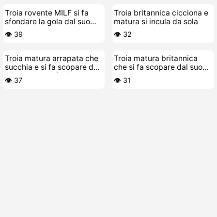
Troia rovente MILF si fa
Troia britannica cicciona e
sfondare la gola dal suo
matura si incula da sola
stallone giovane
👁️ 39
👁️ 32
Troia matura arrapata che
Troia matura britannica
succhia e si fa scopare dal
che si fa scopare dal suo
suo stallone più giovane
toy-boy
👁️ 37
👁️ 31