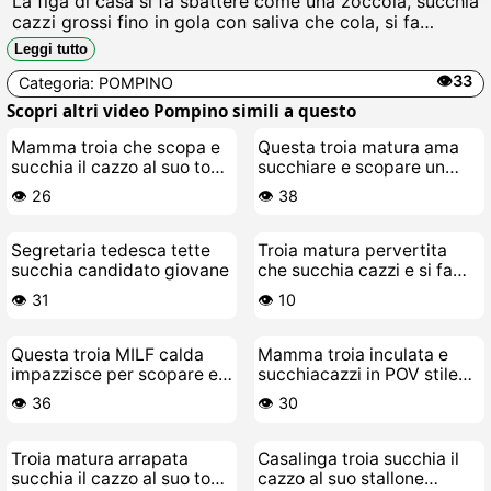
La figa di casa si fa sbattere come una zoccola, succhia
cazzi grossi fino in gola con saliva che cola, si fa
inculare e sborrare in faccia mentre geme scopami più
Leggi tutto
forte, porco.
👁️33
Categoria:
POMPINO
Scopri altri video Pompino simili a questo
Mamma troia che scopa e
Questa troia matura ama
succhia il cazzo al suo toy-
succhiare e scopare un
boy
cazzo giovane
👁️ 26
👁️ 38
Segretaria tedesca tette
Troia matura pervertita
succhia candidato giovane
che succhia cazzi e si fa
scopare
👁️ 31
👁️ 10
Questa troia MILF calda
Mamma troia inculata e
impazzisce per scopare e
succhiacazzi in POV stile
succhiare cazzi grossi
pecorina
👁️ 36
👁️ 30
Troia matura arrapata
Casalinga troia succhia il
succhia il cazzo al suo toy-
cazzo al suo stallone