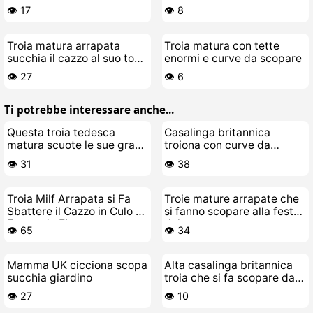
boy e si fa scopare a
giovane
👁️ 17
👁️ 8
pecora
Troia matura arrapata
Troia matura con tette
succhia il cazzo al suo toy-
enormi e curve da scopare
boy e si fa scopare duro
👁️ 27
👁️ 6
Ti potrebbe interessare anche...
Questa troia tedesca
Casalinga britannica
matura scuote le sue gran
troiona con curve da
tettone
scopare
👁️ 31
👁️ 38
Troia Milf Arrapata si Fa
Troie mature arrapate che
Sbattere il Cazzo in Culo e
si fanno scopare alla festa
Fottere la Fica
del cazzo
👁️ 65
👁️ 34
Mamma UK cicciona scopa
Alta casalinga britannica
succhia giardino
troia che si fa scopare dal
amante in giardino
👁️ 27
👁️ 10