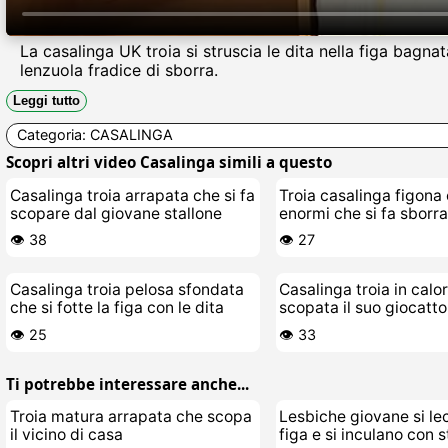
La casalinga UK troia si struscia le dita nella figa bagn
lenzuola fradice di sborra.
Leggi tutto
Categoria:
CASALINGA
Scopri altri video Casalinga simili a questo
Casalinga troia arrapata che si fa
Troia casalinga figona 
scopare dal giovane stallone
enormi che si fa sborra
divano
👁️ 38
👁️ 27
Casalinga troia pelosa sfondata
Casalinga troia in calo
che si fotte la figa con le dita
scopata il suo giocatto
👁️ 25
👁️ 33
Ti potrebbe interessare anche...
Troia matura arrapata che scopa
Lesbiche giovane si le
il vicino di casa
figa e si inculano con 