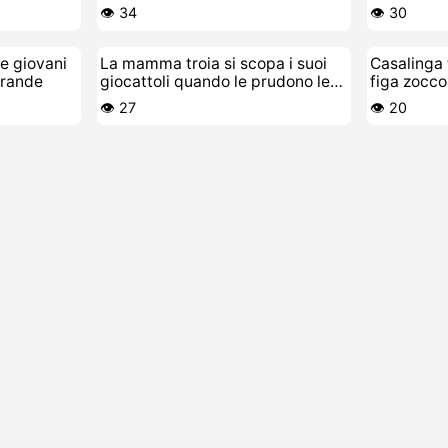
zuppe
sborrata d
👁️ 34
👁️ 30
 e giovani
La mamma troia si scopa i suoi
Casalinga 
grande
giocattoli quando le prudono le
figa zoccol
fiche
ghiaccio
👁️ 27
👁️ 20