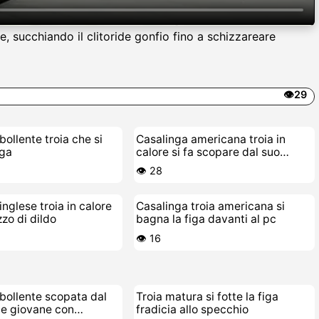
, succhiando il clitoride gonfio fino a schizzareare
👁️29
bollente troia che si
Casalinga americana troia in
iga
calore si fa scopare dal suo
cazzo di giocattolo
👁️ 28
inglese troia in calore
Casalinga troia americana si
zzo di dildo
bagna la figa davanti al pc
👁️ 16
bollente scopata dal
Troia matura si fotte la figa
ne giovane con
fradicia allo specchio