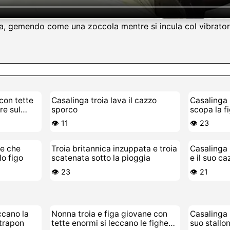
ata, gemendo come una zoccola mentre si incula col vibratore
con tette
Casalinga troia lava il cazzo
Casalinga 
re sul
sporco
scopa la f
👁️ 11
👁️ 23
re che
Troia britannica inzuppata e troia
Casalinga 
lo figo
scatenata sotto la pioggia
e il suo ca
👁️ 23
👁️ 21
ccano la
Nonna troia e figa giovane con
Casalinga 
strapon
tette enormi si leccano le fighe
suo stallo