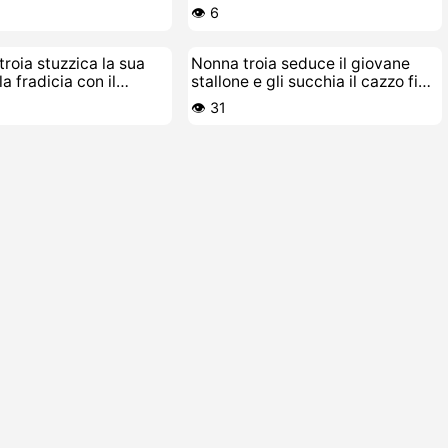
entro
👁️ 6
troia stuzzica la sua
Nonna troia seduce il giovane
a fradicia con il
stallone e gli succhia il cazzo fino
in gola
👁️ 31