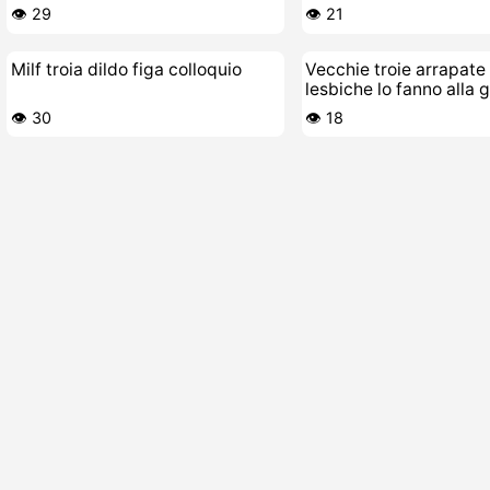
👁️ 29
👁️ 21
Milf troia dildo figa colloquio
Vecchie troie arrapate
lesbiche lo fanno alla 
👁️ 30
👁️ 18