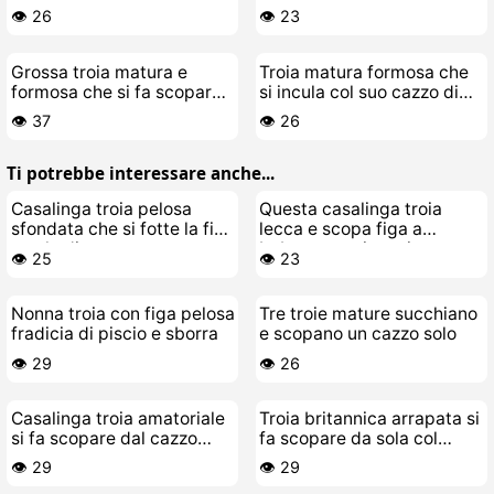
un gigolò giovane
👁️ 26
👁️ 23
Grossa troia matura e
Troia matura formosa che
formosa che si fa scopare il
si incula col suo cazzo di
cazzo dal suo stallone
giocattolo
👁️ 37
👁️ 26
Ti potrebbe interessare anche...
Casalinga troia pelosa
Questa casalinga troia
sfondata che si fotte la figa
lecca e scopa figa a
con le dita
babeagers giovani
👁️ 25
👁️ 23
Nonna troia con figa pelosa
Tre troie mature succhiano
fradicia di piscio e sborra
e scopano un cazzo solo
👁️ 29
👁️ 26
Casalinga troia amatoriale
Troia britannica arrapata si
si fa scopare dal cazzo
fa scopare da sola col
della mano
cazzo finto
👁️ 29
👁️ 29