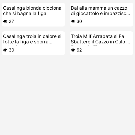
Casalinga bionda cicciona
Dai alla mamma un cazzo
che si bagna la figa
di giocattolo e impazzisce
come una troia
👁️ 27
👁️ 30
Casalinga troia in calore si
Troia Milf Arrapata si Fa
fotte la figa e sborra
Sbattere il Cazzo in Culo e
urlando
Fottere la Fica
👁️ 30
👁️ 62