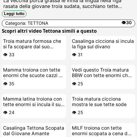
La vecchia porca grassa le infila la lingua nella figa
rasata della giovane troia sudata, succhiano tette
flaccide e culi larghi mentre si scopano con dita unte
Leggi tutto
sotto il sole rovente, gemendo come puttane in calore.
👁️30
Categoria:
TETTONA
Scopri altri video Tettona simili a questo
Troia matura formosa che
Casalinga cicciona si incula
si fa scopare dal suo
la figa sul divano
stallone giovane
👁️ 33
👁️ 31
Mamma troiona con tette
Vedi questo Troia matura
enormi che scuote cazzi e
BBW con tette enormi che
fica
si fa scopare e succhia
👁️ 35
👁️ 25
cazzi
Mamma latina troiona con
Troia matura cicciona
tette enormi si incula il suo
mostra le sue tette sode
cazzo finto
👁️ 24
👁️ 25
Casalinga Tettona Scopata
MILF troiona con tette
dal Giovane Amante
enormi scopata a cena da