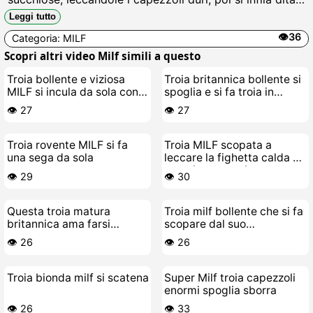
unte nella figa bagnata rasata, gemendo come una
Leggi tutto
puttana in calore mentre si scopa da sola fino al
👁️36
Categoria:
MILF
schizzare bollente.
Scopri altri video Milf simili a questo
Troia bollente e viziosa
Troia britannica bollente si
MILF si incula da sola con
spoglia e si fa troia in
voglia
cucina
👁️ 27
👁️ 27
Troia rovente MILF si fa
Troia MILF scopata a
una sega da sola
leccare la fighetta calda di
una giovane troietta
👁️ 29
👁️ 30
Questa troia matura
Troia milf bollente che si fa
britannica ama farsi
scopare dal suo
scopare la figa con le dita
cazzeggiatore toy-boy
👁️ 26
👁️ 26
Troia bionda milf si scatena
Super Milf troia capezzoli
enormi spoglia sborra
👁️ 26
👁️ 33