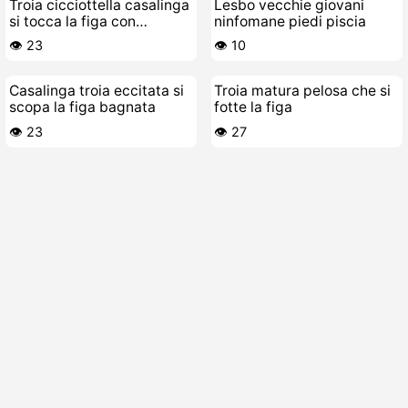
Troia cicciottella casalinga
Lesbo vecchie giovani
si tocca la figa con
ninfomane piedi piscia
vergogna
👁️ 23
👁️ 10
Casalinga troia eccitata si
Troia matura pelosa che si
scopa la figa bagnata
fotte la figa
👁️ 23
👁️ 27