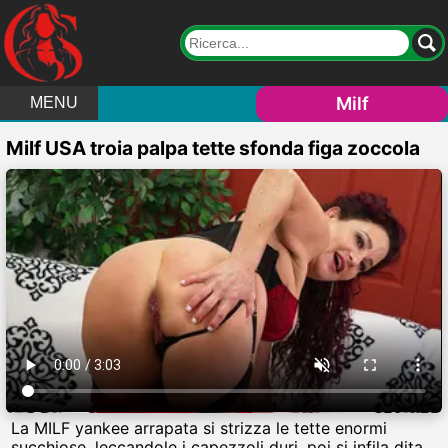
Milf
MENU
Milf USA troia palpa tette sfonda figa zoccola
La MILF yankee arrapata si strizza le tette enormi
succhiose, leccandole i capezzoli duri, poi si infila dita