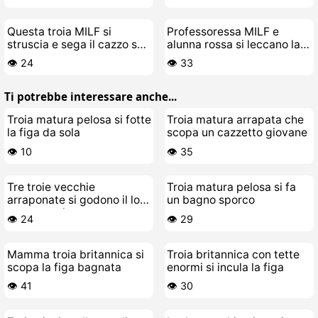
Questa troia MILF si
Professoressa MILF e
struscia e sega il cazzo sul
alunna rossa si leccano la
tavolo della cucina
figa a vicenda
👁️ 24
👁️ 33
Ti potrebbe interessare anche...
Troia matura pelosa si fotte
Troia matura arrapata che
la figa da sola
scopa un cazzetto giovane
👁️ 10
👁️ 35
Tre troie vecchie
Troia matura pelosa si fa
arraponate si godono il loro
un bagno sporco
cazzetto giovane
👁️ 24
👁️ 29
Mamma troia britannica si
Troia britannica con tette
scopa la figa bagnata
enormi si incula la figa
👁️ 41
👁️ 30