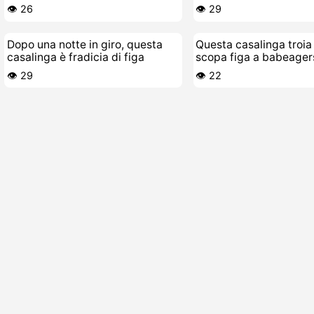
matura esperta
matura
👁️ 26
👁️ 29
Dopo una notte in giro, questa
Questa casalinga troia
casalinga è fradicia di figa
scopa figa a babeager
👁️ 29
👁️ 22