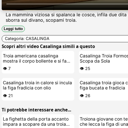
La mammina viziosa si spalanca le cosce, infila due dit
sborra sul divano, scopami troia.
Leggi tutto
Categoria:
CASALINGA
Scopri altri video Casalinga simili a questo
Troia americana casalinga
Casalinga Troia Formos
mostra il corpo bollente e si fa
Scopa da Sola
una sega
👁️ 7
👁️ 25
Casalinga troia in calore si incula
Casalinga troia gioca c
la figa fradicia con olio
figa bucata e fradicia
👁️ 21
👁️ 26
Ti potrebbe interessare anche...
La fighetta della porta accanto
Troiona giovane con te
impara a scopare da una troia
che lecca la figa di un