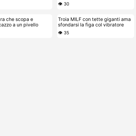
gua
stile POV
👁️ 30
ra che scopa e
Troia MILF con tette giganti ama
cazzo a un pivello
sfondarsi la figa col vibratore
👁️ 35