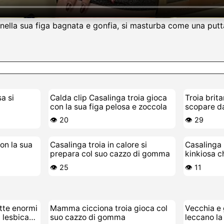
a nella sua figa bagnata e gonfia, si masturba come una pu
a si
Calda clip Casalinga troia gioca
Troia brita
con la sua figa pelosa e zoccola
scopare da
👁️ 20
👁️ 29
on la sua
Casalinga troia in calore si
Casalinga 
prepara col suo cazzo di gomma
kinkiosa c
👁️ 25
👁️ 11
tte enormi
Mamma cicciona troia gioca col
Vecchia e 
a lesbica
suo cazzo di gomma
leccano la