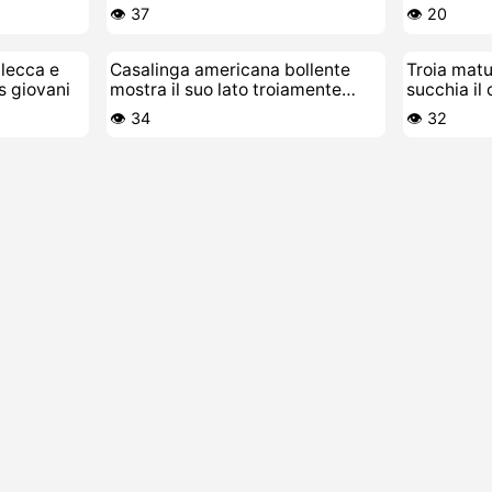
con la lin
👁️ 37
👁️ 20
 lecca e
Casalinga americana bollente
Troia matu
s giovani
mostra il suo lato troiamente
succhia il 
sporco
👁️ 34
👁️ 32