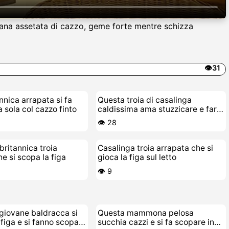
ttana assetata di cazzo, geme forte mentre schizza
👁️31
nnica arrapata si fa
Questa troia di casalinga
 sola col cazzo finto
caldissima ama stuzzicare e farsi
scopare alla grande
👁️ 28
britannica troia
Casalinga troia arrapata che si
he si scopa la figa
gioca la figa sul letto
👁️ 9
giovane baldracca si
Questa mammona pelosa
 figa e si fanno scopare
succhia cazzi e si fa scopare in