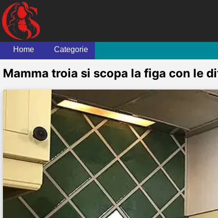
Home
Categorie
Mamma troia si scopa la figa con le di