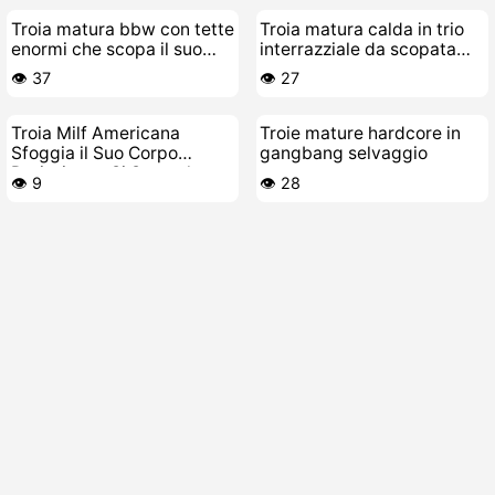
Troia matura bbw con tette
Troia matura calda in trio
enormi che scopa il suo
interrazziale da scopata
toy-boy
selvaggia
👁️ 37
👁️ 27
Troia Milf Americana
Troie mature hardcore in
Sfoggia il Suo Corpo
gangbang selvaggio
Durissimo e Si Scopa la
👁️ 9
👁️ 28
Figa Bagnata