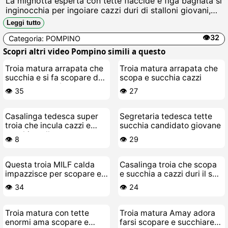
La mignotta esperta con tette flaccide e figa bagnata si
inginocchia per ingoiare cazzi duri di stalloni giovani,
poi si fa sfondare la passera slabbrata fino a
Leggi tutto
schizzareare e implorare sborra calda in bocca e culo.
👁️32
Categoria:
POMPINO
Scopri altri video Pompino simili a questo
Troia matura arrapata che
Troia matura arrapata che
succhia e si fa scopare dal
scopa e succhia cazzi
suo stallone più giovane
👁️ 35
👁️ 27
Casalinga tedesca super
Segretaria tedesca tette
troia che incula cazzi e
succhia candidato giovane
succhia palle
👁️ 8
👁️ 29
Questa troia MILF calda
Casalinga troia che scopa
impazzisce per scopare e
e succhia a cazzi duri il suo
succhiare cazzi grossi
stallone giovane
👁️ 34
👁️ 24
Troia matura con tette
Troia matura Amay adora
enormi ama scopare e
farsi scopare e succhiare