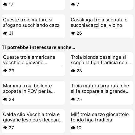
succhiare il cazzo del suo
cazzi
👁️ 17
👁️ 7
toy-boy
Queste troie mature si
Casalinga troia scopata e
sfogano succhiando cazzi
succhiacazzi dal vicino
👁️ 31
👁️ 26
Ti potrebbe interessare anche...
Queste troie americane
Troia bionda casalinga si
vecchie e giovane
scopa la figa fradicia con
lesbicone che si scopano in
le dita
👁️ 23
👁️ 28
letto
Mamma troia bollente
Troia matura arrapata che
scopata in POV per la
si fa scopare alla grande
prima volta
dal suo stallone giovane
👁️ 29
👁️ 25
Calda clip Vecchia troia e
Milf troia cazzo giocattolo
giovane lesbica si leccano
fondo figa fradicia
la figa
👁️ 27
👁️ 10