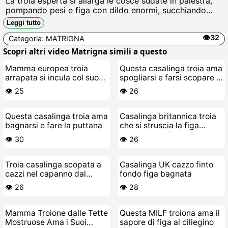
La troia esperta si allarga le cosce sudate in palestra,
pompando pesi e figa con dildo enormi, succhiando
cazzi duri postallenamento, scopata a pecorina fino a
Leggi tutto
schizzi di sborra sul culo sodo.
👁️32
Categoria:
MATRIGNA
Scopri altri video Matrigna simili a questo
Mamma europea troia
Questa casalinga troia ama
arrapata si incula col suo
spogliarsi e farsi scopare il
cazzo di gomma
cazzo con le dita
👁️ 25
👁️ 26
Questa casalinga troia ama
Casalinga britannica troia
bagnarsi e fare la puttana
che si struscia la figa
mentre guarda porcate
👁️ 30
👁️ 26
Troia casalinga scopata a
Casalinga UK cazzo finto
cazzi nel capanno dal
fondo figa bagnata
vicino
👁️ 26
👁️ 28
Mamma Troione dalle Tette
Questa MILF troiona ama il
Mostruose Ama i Suoi
sapore di figa al ciliegino