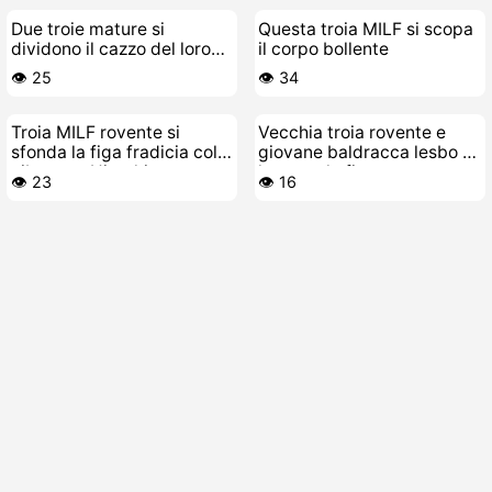
Due troie mature si
Questa troia MILF si scopa
dividono il cazzo del loro
il corpo bollente
toy-boy
👁️ 25
👁️ 34
Troia MILF rovente si
Vecchia troia rovente e
sfonda la figa fradicia col
giovane baldracca lesbo si
vibratore Hitachi
leccano la figa
👁️ 23
👁️ 16