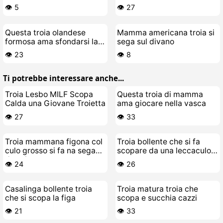
Giocattoli del Cazzo
👁️ 5
👁️ 27
Questa troia olandese
Mamma americana troia si
formosa ama sfondarsi la
sega sul divano
figa col suo cazzo di
👁️ 23
👁️ 8
gomma
Ti potrebbe interessare anche...
Troia Lesbo MILF Scopa
Questa troia di mamma
Calda una Giovane Troietta
ama giocare nella vasca
👁️ 27
👁️ 33
Troia mammana figona col
Troia bollente che si fa
culo grosso si fa na sega
scopare da una leccaculo
da sola
matura
👁️ 24
👁️ 26
Casalinga bollente troia
Troia matura troia che
che si scopa la figa
scopa e succhia cazzi
👁️ 21
👁️ 33