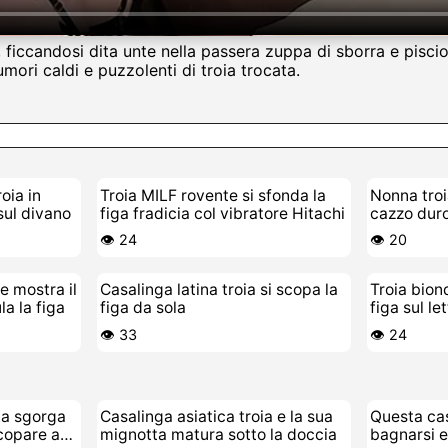
 ficcandosi dita unte nella passera zuppa di sborra e pisci
umori caldi e puzzolenti di troia trocata.
oia in
Troia MILF rovente si sfonda la
Nonna troi
 sul divano
figa fradicia col vibratore Hitachi
cazzo dur
👁️ 24
👁️ 20
e mostra il
Casalinga latina troia si scopa la
Troia bion
la la figa
figa da sola
figa sul le
👁️ 33
👁️ 24
ta sgorga
Casalinga asiatica troia e la sua
Questa cas
scopare a
mignotta matura sotto la doccia
bagnarsi e