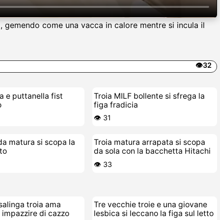
o, gemendo come una vacca in calore mentre si incula il
👁️32
a e puttanella fist
Troia MILF bollente si sfrega la
o
figa fradicia
👁️ 31
da matura si scopa la
Troia matura arrapata si scopa
tto
da sola con la bacchetta Hitachi
👁️ 33
alinga troia ama
Tre vecchie troie e una giovane
 impazzire di cazzo
lesbica si leccano la figa sul letto