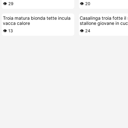
cazzo duro
👁️ 29
👁️ 20
Troia matura bionda tette incula
Casalinga troia fotte il
vacca calore
stallone giovane in cuc
👁️ 13
👁️ 24