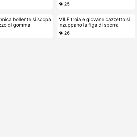
👁️ 25
annica bollente si scopa
MILF troia e giovane cazzetto si
azzo di gomma
inzuppano la figa di sborra
👁️ 26