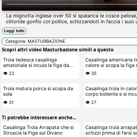
La mignotta inglese over 50 si spalanca le cosce pelose,
clitoride gonfio col pollice, schizzandoti in faccia i suoi 
Leggi tutto
Categoria:
MASTURBAZIONE
Scopri altri video Masturbazione simili a questo
Troia tedesca casalinga
Casalinga americana tr
amatoriale si incula la figa da
calore si scopa la figa
sola
👁️ 22
👁️ 35
Troia matura porca si scopa da
Casalinga troia in calor
sola
corpo bollente e si incu
👁️ 31
👁️ 27
Ti potrebbe interessare anche...
Casalinga Troia Arrapata che si
Casalinga troia arrapa
Struscia la Figa sul Divano
schizzi prima di farsi 