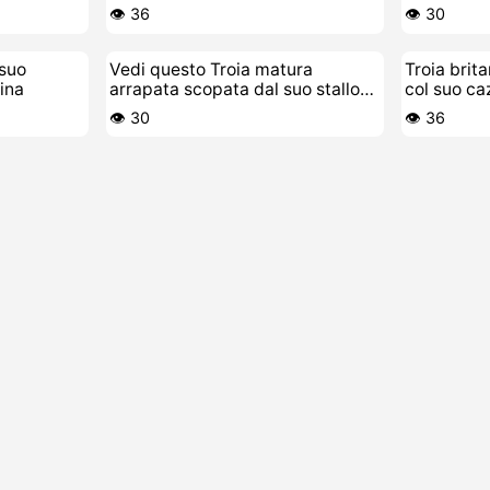
👁️ 36
👁️ 30
 suo
Vedi questo Troia matura
Troia brit
ina
arrapata scopata dal suo stallone
col suo c
giovane
👁️ 30
👁️ 36