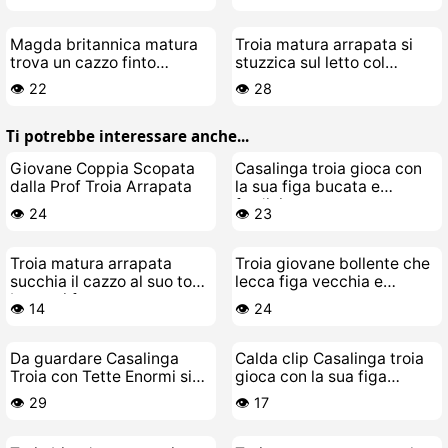
Magda britannica matura
Troia matura arrapata si
trova un cazzo finto
stuzzica sul letto col
pulendo e si fa troia
ghiaccio
👁️ 22
👁️ 28
Ti potrebbe interessare anche...
Giovane Coppia Scopata
Casalinga troia gioca con
dalla Prof Troia Arrapata
la sua figa bucata e
fradicia
👁️ 24
👁️ 23
Troia matura arrapata
Troia giovane bollente che
succhia il cazzo al suo toy-
lecca figa vecchia e
boy e si fa scopare a
cascante
👁️ 14
👁️ 24
pecora
Da guardare Casalinga
Calda clip Casalinga troia
Troia con Tette Enormi si
gioca con la sua figa
Scopa da Sola
pelosa e zoccola
👁️ 29
👁️ 17