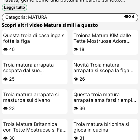
sfatto, succhia il suo stesso succo dal dildo enorme
Leggi tutto
mentre si scopa il buco del culo con laltra mano, schizzi
👁️24
Categoria:
MATURA
di sborra finta ovunque.
Scopri altri video Matura simili a questo
Questa troia di casalinga si
Troiona Matura KIM dalle
fotte la figa
Tette Mostruose Adora
Farsi Scopare come una
👁️ 40
👁️ 18
Puttana
Troia matura arrapata
Novità Troia matura
scopata dal suo
arrapata si scopa la figa
cazzeggiatore giovane
con le dita
👁️ 25
👁️ 26
Troia matura arrapata si
Questa troia matura
masturba sul divano
arrapata ama farsi riempire
la figa di sborra
👁️ 23
👁️ 36
Troia Matura Britannica
Troia matura birichina si
con Tette Mostruose si Fa
gioca in cucina
Scopare a Cazzo Duro
👁️ 30
👁️ 31