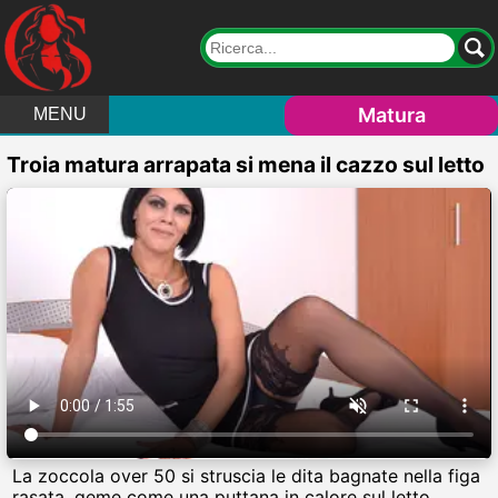
Matura
MENU
Troia matura arrapata si mena il cazzo sul letto
La zoccola over 50 si struscia le dita bagnate nella figa
rasata, geme come una puttana in calore sul letto