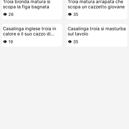
Troia bionda matura si
Troia matura arrapata che
scopa la figa bagnata
scopa un cazzetto giovane
👁️ 26
👁️ 35
Casalinga inglese troia in
Casalinga troia si masturba
calore e il suo cazzo di
sul tavolo
dildo
👁️ 19
👁️ 35