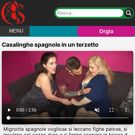
Orgia
MENU
Casalinghe spagnole in un terzetto
Mignotte spagnole vogliose si leccano fighe pelose, si
inculano col cazzo duro e si fanno scopare in bocca da