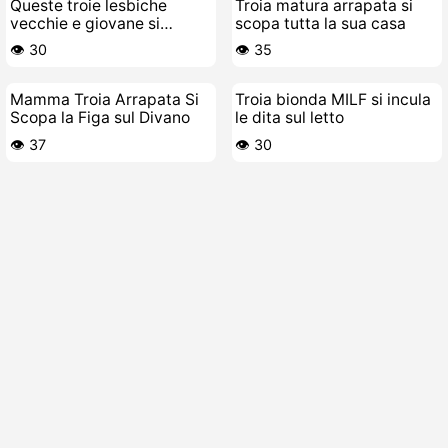
Queste troie lesbiche
Troia matura arrapata si
vecchie e giovane si
scopa tutta la sua casa
stanno divertendo da
👁️ 30
👁️ 35
puttane
Mamma Troia Arrapata Si
Troia bionda MILF si incula
Scopa la Figa sul Divano
le dita sul letto
👁️ 37
👁️ 30