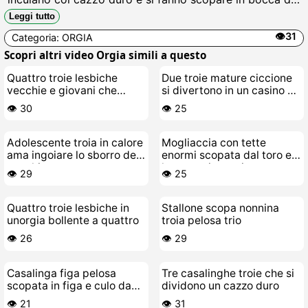
due stalloni, sborra calda che cola da ogni buco troio
Leggi tutto
mentre urlano fóllame ms.
👁️31
Categoria:
ORGIA
Scopri altri video Orgia simili a questo
Quattro troie lesbiche
Due troie mature ciccione
vecchie e giovani che
si divertono in un casino a
leccano ogni cazzo di buco
quattro
👁️ 30
👁️ 25
Adolescente troia in calore
Mogliaccia con tette
ama ingoiare lo sborro del
enormi scopata dal toro e
vecchio porco
la sua troietta giovane
👁️ 29
👁️ 25
Quattro troie lesbiche in
Stallone scopa nonnina
unorgia bollente a quattro
troia pelosa trio
👁️ 26
👁️ 29
Casalinga figa pelosa
Tre casalinghe troie che si
scopata in figa e culo da
dividono un cazzo duro
tre cazzi grossi
👁️ 21
👁️ 31