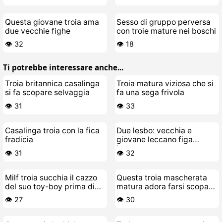
Questa giovane troia ama
Sesso di gruppo perversa
due vecchie fighe
con troie mature nei boschi
👁️ 32
👁️ 18
Ti potrebbe interessare anche...
Troia britannica casalinga
Troia matura viziosa che si
si fa scopare selvaggia
fa una sega frivola
👁️ 31
👁️ 33
Casalinga troia con la fica
Due lesbo: vecchia e
fradicia
giovane leccano figa
bagnata
👁️ 31
👁️ 32
Milf troia succhia il cazzo
Questa troia mascherata
del suo toy-boy prima di
matura adora farsi scopare
scoparselo a crudo
dal suo cazzo giocattolo
👁️ 27
👁️ 30