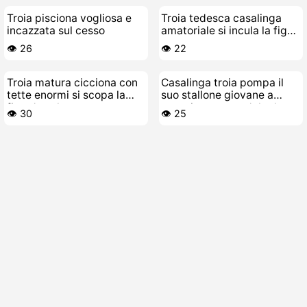
Troia pisciona vogliosa e
Troia tedesca casalinga
incazzata sul cesso
amatoriale si incula la figa
da sola
👁️ 26
👁️ 22
Troia matura cicciona con
Casalinga troia pompa il
tette enormi si scopa la
suo stallone giovane a
figa da sola
pecorina scopandolo duro
👁️ 30
👁️ 25