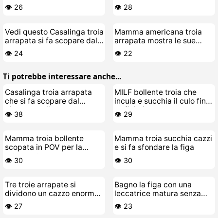
suo stallone giovane
calda e fresca
👁️ 26
👁️ 28
Vedi questo Casalinga troia
Mamma americana troia
arrapata si fa scopare dal
arrapata mostra le sue
suo stallone giovane
gran tette da scopare
👁️ 24
👁️ 22
Ti potrebbe interessare anche...
Casalinga troia arrapata
MILF bollente troia che
che si fa scopare dal
incula e succhia il culo fino
giovane stallone
a sfinirsi
👁️ 38
👁️ 29
Mamma troia bollente
Mamma troia succhia cazzi
scopata in POV per la
e si fa sfondare la figa
prima volta
👁️ 30
👁️ 30
Tre troie arrapate si
Bagno la figa con una
dividono un cazzo enorme
leccatrice matura senza
in una scopata di gruppo
vergogna
👁️ 27
👁️ 23
bollente