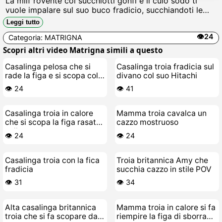
La milf rovente coi succhiotti gonfi e il culo sodo ti
vuole impalare sul suo buco fradicio, succhiandoti le
palle fino a farti schizzare sborra calda in figa e bocca,
Leggi tutto
troia insaziabile pronta a cavalcarti tutta la notte.
👁️24
Categoria:
MATRIGNA
Scopri altri video Matrigna simili a questo
Casalinga pelosa che si
Casalinga troia fradicia sul
rade la figa e si scopa col
divano col suo Hitachi
cazzo finto
👁️ 24
👁️ 41
Casalinga troia in calore
Mamma troia cavalca un
che si scopa la figa rasata
cazzo mostruoso
nella vasca
👁️ 24
👁️ 24
Casalinga troia con la fica
Troia britannica Amy che
fradicia
succhia cazzo in stile POV
👁️ 31
👁️ 34
Alta casalinga britannica
Mamma troia in calore si fa
troia che si fa scopare dal
riempire la figa di sborra