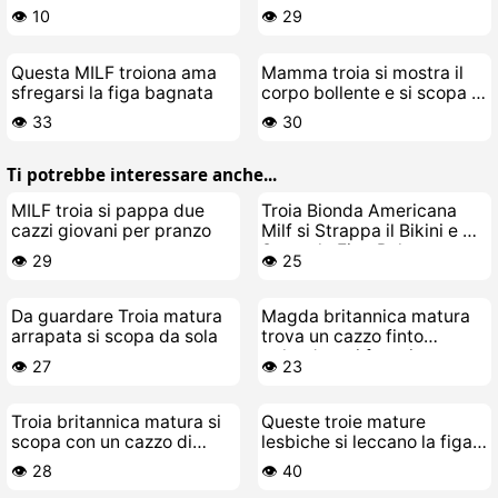
fradicia
👁️ 10
👁️ 29
Questa MILF troiona ama
Mamma troia si mostra il
sfregarsi la figa bagnata
corpo bollente e si scopa la
figa
👁️ 33
👁️ 30
Ti potrebbe interessare anche...
MILF troia si pappa due
Troia Bionda Americana
cazzi giovani per pranzo
Milf si Strappa il Bikini e Si
Scopa la Figa Pelosa
👁️ 29
👁️ 25
Da guardare Troia matura
Magda britannica matura
arrapata si scopa da sola
trova un cazzo finto
pulendo e si fa troia
👁️ 27
👁️ 23
Troia britannica matura si
Queste troie mature
scopa con un cazzo di
lesbiche si leccano la figa e
gomma
si inculano coi cazzi finti
👁️ 28
👁️ 40