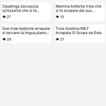
Casalinga zoccaccia
Mamma bollente troia che
schizzante che si fa
si fa scopare dal suo
scopare e inculare a
stallone
👁️ 27
👁️ 10
pompa
Due troie lesbiche arrapate
Troia Asiatica MILF
si leccano la lingua piano
Arrapata Si Scopa da Sola
sul letto
👁️ 29
👁️ 27