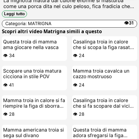
La mignotta matura dal cuione enorme si masturba
come una porca dita nel culo peloso, fica fradicia che
schizza sborra, tette flaccide che sbattono mentre si
Leggi tutto
incula con un cazzo finto mostruoso Urla da puttana.
👁️31
Categoria:
MATRIGNA
Scopri altri video Matrigna simili a questo
Questa troia di mamma
Casalinga troia in calore
ama giocare nella vasca
che si scopa la figa rasata
nella vasca
👁️ 34
👁️ 24
Scopare una troia matura
Mamma troia cavalca un
cicciona in stile POV
cazzo mostruoso
👁️ 41
👁️ 24
Mamma troia in calore si fa
Casalinga troia in calore
riempire la figa di sborra
che si fa scopare dal vicino
calda e fresca
di casa
👁️ 28
👁️ 28
Mamma americana troia si
Questa troia di mamma
sega sul divano
adora sfregarsi la figa