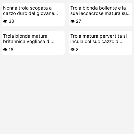
Nonna troia scopata a
Troia bionda bollente e la
cazzo duro dal giovane
sua leccacrose matura sul
porcellino
letto
👁️ 38
👁️ 27
Troia bionda matura
Troia matura pervertita si
britannica vogliosa di
incula col suo cazzo di
succhiare cazzi
gomma
👁️ 18
👁️ 8