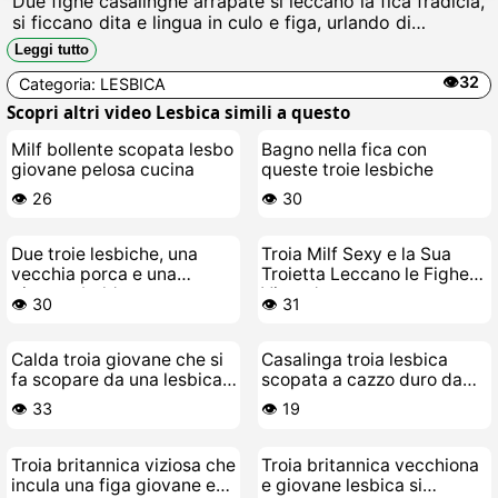
Due fighe casalinghe arrapate si leccano la fica fradicia,
si ficcano dita e lingua in culo e figa, urlando di
godimento mentre si strofinano le tette gonfie e si
Leggi tutto
schizzareano in faccia come zoccole vogliose.
👁️32
Categoria:
LESBICA
Scopri altri video Lesbica simili a questo
Milf bollente scopata lesbo
Bagno nella fica con
giovane pelosa cucina
queste troie lesbiche
👁️ 26
👁️ 30
Due troie lesbiche, una
Troia Milf Sexy e la Sua
vecchia porca e una
Troietta Leccano le Fighe a
giovane baldracca
Vicenda
👁️ 30
👁️ 31
Calda troia giovane che si
Casalinga troia lesbica
fa scopare da una lesbica
scopata a cazzo duro da
matura ninfomane
una fighetta arrapata
👁️ 33
👁️ 19
Troia britannica viziosa che
Troia britannica vecchiona
incula una figa giovane e
e giovane lesbica si