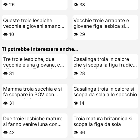
arrapata
leccano la figa
👁️ 26
👁️ 38
Queste troie lesbiche
Vecchie troie arrapate e
vecchie e giovani amano
giovane figa lesbica si
leccarsi la figa fino in
limonano e poi scopano
👁️ 10
👁️ 29
fondo
Ti potrebbe interessare anche...
Tre troie lesbiche, due
Casalinga troia in calore
vecchie e una giovane, che
che si scopa la figa fradicia
si leccano la figa sul letto
in primissimo piano
👁️ 31
👁️ 28
Mamma troia succhia e si
Casalinga troia in calore si
fa scopare in POV con
scopa da sola allo specchio
sborrata in faccia
👁️ 31
👁️ 14
Due troie lesbiche mature
Troia matura britannica si
si fanno venire luna con
scopa la figa da sola
laltra
👁️ 42
👁️ 36