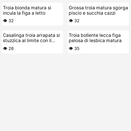
Troia bionda matura si
Grossa troia matura sgorga
incula la figa a letto
piscio e succhia cazzi
👁️ 32
👁️ 32
Casalinga troia arrapata si
Troia bollente lecca figa
stuzzica al limite con il
pelosa di lesbica matura
vibratore
👁️ 26
👁️ 35