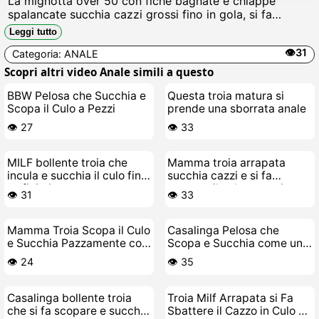
La mignotta over 50 con fiche bagnate e chiappe
spalancate succhia cazzi grossi fino in gola, si fa
sfondare il buco del culo da stalloni vogliosi, piscia e
Leggi tutto
schizzarea mentre urla scopatemi più forte, riempitemi
👁️31
Categoria:
ANALE
di sborra calda.
Scopri altri video Anale simili a questo
BBW Pelosa che Succhia e
Questa troia matura si
Scopa il Culo a Pezzi
prende una sborrata anale
👁️ 27
👁️ 33
MILF bollente troia che
Mamma troia arrapata
incula e succhia il culo fino
succhia cazzi e si fa
a sfinirsi
scopare il culo a pezzi
👁️ 31
👁️ 33
Mamma Troia Scopa il Culo
Casalinga Pelosa che
e Succhia Pazzamente con
Scopa e Succhia come una
Sfere Anali
Troia
👁️ 24
👁️ 35
Casalinga bollente troia
Troia Milf Arrapata si Fa
che si fa scopare e succhia
Sbattere il Cazzo in Culo e