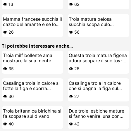
cazzo come una puttana
Fottere la Fica
👁️ 13
👁️ 62
Mamma francese succhia il
Troia matura pelosa
cazzo dellamante e se lo
succhia scopa culo
prende su per il culo
sborrata
👁️ 26
👁️ 56
Ti potrebbe interessare anche...
Troia milf bollente ama
Questa troia matura figona
mostrare la sua mente
adora scopare il suo toy-
schifosamente porca
boy cazzaro
👁️ 35
👁️ 25
Casalinga troia in calore si
Casalinga troia in calore
fotte la figa e sborra
che si bagna la figa sul
urlando
divano
👁️ 30
👁️ 27
Troia britannica birichina si
Due troie lesbiche mature
fa scopare sul divano
si fanno venire luna con
laltra
👁️ 40
👁️ 42