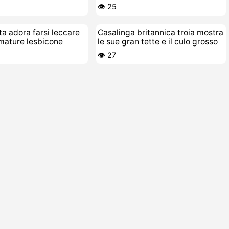
laptop
👁️ 25
ta adora farsi leccare
Casalinga britannica troia mostra
 mature lesbicone
le sue gran tette e il culo grosso
👁️ 27