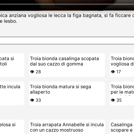
ca anziana vogliosa le lecca la figa bagnata, si fa ficcare d
e lesbo.
pata si
Troia bionda casalinga scopata
Troia bion
toli
dal suo cazzo di gomma
vogliosa d
👁️ 28
👁️ 17
tte incula
Troia bionda matura si sega
Troia bion
allaperto
per le mat
corsi di fi
👁️ 33
👁️ 35
elosa si
Troia arrapata Annabelle si incula
Casalinga 
con un cazzo mostruoso
scopare e 