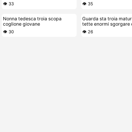
👁️ 33
👁️ 35
Nonna tedesca troia scopa
Guarda sta troia matur
coglione giovane
tette enormi sgorgare
pompa di piscio
👁️ 30
👁️ 26