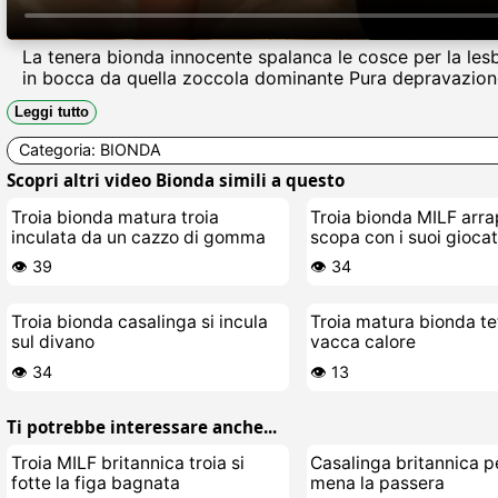
La tenera bionda innocente spalanca le cosce per la lesbi
in bocca da quella zoccola dominante Pura depravazion
Leggi tutto
Categoria:
BIONDA
Scopri altri video Bionda simili a questo
Troia bionda matura troia
Troia bionda MILF arra
inculata da un cazzo di gomma
scopa con i suoi giocat
👁️ 39
👁️ 34
Troia bionda casalinga si incula
Troia matura bionda te
sul divano
vacca calore
👁️ 34
👁️ 13
Ti potrebbe interessare anche...
Troia MILF britannica troia si
Casalinga britannica p
fotte la figa bagnata
mena la passera