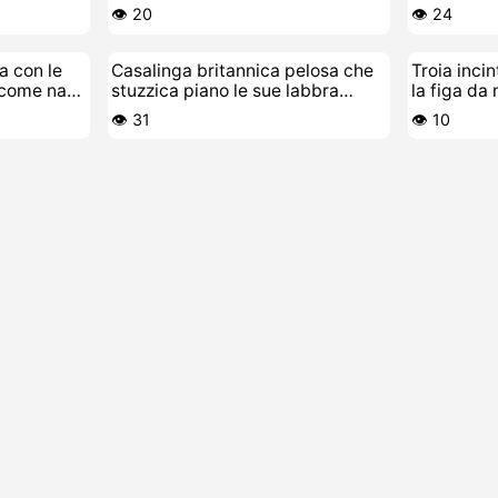
di sborra
👁️ 20
👁️ 24
a con le
Casalinga britannica pelosa che
Troia incin
 come na
stuzzica piano le sue labbra
la figa da
pelose
👁️ 31
👁️ 10