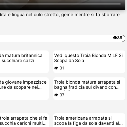
ita e lingua nel culo stretto, geme mentre si fa sborrare
👁️38
da matura britannica
Vedi questo Troia Bionda MILF Si
i succhiare cazzi
Scopa da Sola
👁️ 31
da giovane impazzisce
Troia bionda matura arrapata si
ure da scopare nei
bagna fradicia sul divano con
ga
cazzi di gomma
👁️ 37
troia arrapata che si fa
Troia americana arrapata si
succhia carichi multipli
scopa la figa da sola davanti al