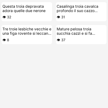
Questa troia depravata
Casalinga troia cavalca
adora quelle due nerone
profondo il suo cazzo
giocattolo preferito
👁️ 32
👁️ 31
Tre troie lesbiche vecchie e
Mature pelosa troia
una figa rovente si leccano
succhia cazzi e si fa
e scopano
scopare
👁️ 8
👁️ 37