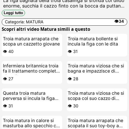
La figa bagnata della troia casalinga si sfonda col dildo
enorme, succhia il cazzo finto con la bocca da puttana,
geme come una zoccola mentre si scopa il buco
Leggi tutto
fradicio e si bagna di sborra finta.
👁️34
Categoria:
MATURA
Scopri altri video Matura simili a questo
Troia matura arrapata che
Troia matura bollente si
scopa un cazzetto giovane
incula la figa con le dita
👁️ 40
👁️ 31
Infermiera britannica troia
Troia matura viziosa che si
fa il trattamento completo
bagna e impazzisce di
al paziente
cazzo
👁️ 27
👁️ 28
Questa troia matura
Troia matura viziosa che si
perversa si incula la figa
scopa col suo cazzo di
con le dita
gomma
👁️ 31
👁️ 30
Troia matura in calore si
Troia matura arrapata che
masturba allo specchio con
scopata il suo toy-boy a