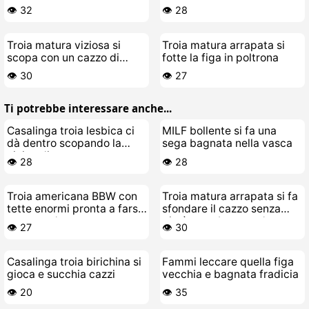
il culo
cavalcioni al contrario
👁️ 32
👁️ 28
Troia matura viziosa si
Troia matura arrapata si
scopa con un cazzo di
fotte la figa in poltrona
gomma
👁️ 30
👁️ 27
Ti potrebbe interessare anche...
Casalinga troia lesbica ci
MILF bollente si fa una
dà dentro scopando la
sega bagnata nella vasca
vicina di casa
👁️ 28
👁️ 28
Troia americana BBW con
Troia matura arrapata si fa
tette enormi pronta a farsi
sfondare il cazzo senza
scopare da perversa
pietà con sborrata dentro
👁️ 27
👁️ 30
Casalinga troia birichina si
Fammi leccare quella figa
gioca e succhia cazzi
vecchia e bagnata fradicia
👁️ 20
👁️ 35